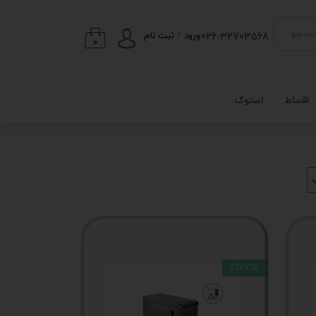
026-32703568
ستجو
ورود
/
ثبت نام
۰
حساب کاربری من
تغییر گذر واژه
اقساط
استوک
سفارشات
خروج از حساب
کاربری
STOCK