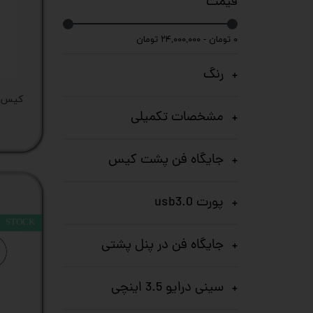
قیمت
کیس
۰ تومان - ۲۴,۰۰۰,۰۰۰ تومان
پک 
رنگ
پک 
مین
مشخصات تکمیلی
لپ 
جایگاه فن پشت کیس
مبل
پورت usb3.0
اکس
STOCK
چاپگ
جایگاه فن در پنل پشتی
گیم
سینی درایو 3.5 اینچی
ack