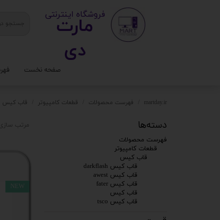
​ ​فروشگاه اینترنتی
مارت
دی​​​​​​
صفحه نخست
فهر
ستا
martday.ir
فهرست محصولات
قطعات کامپیوتر
قاب کیس
کیس
دسته‌ها
مرتب سازی 
قطع
فهرست محصولات
قطعات کامپیوتر
تجه
قاب کیس
قاب کیس darkflash
قاب کیس awest
مانی
قاب کیس fater
NEW
قاب کیس
کامپ
قاب کیس tsco
لواز