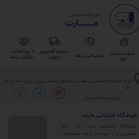
​ ​فروشگاه اینترنتی
جنس بدنه و شاسی
مــــــــارت​​​​​​
جنس پنل بالایی
تحویل اکسپرس
۷ روز ضمانت
ضمانت اصالت
جنس پنل راستی
پشتیبانی بر خط​​​​​​​
(تهران)​​​​​​​
بازگشت وجه​​​​​​​
کالا​​​​​​​
تعداد فن قابل اتصال
​​کرج/کارخانه قند/میدان فهمیده خیابان والفجر/روبرو پارک قناد
/پلاک
120
کانکتور قابل اتصال
026-32703568
پشتیبانی از DVD-ROM
​فروشگاه اینترنتی مارت
​فروشگاه اینترنتی مارت یک تیم
فن‌های نصب شده
تخصصی و با تجربه در زمینه محصولات