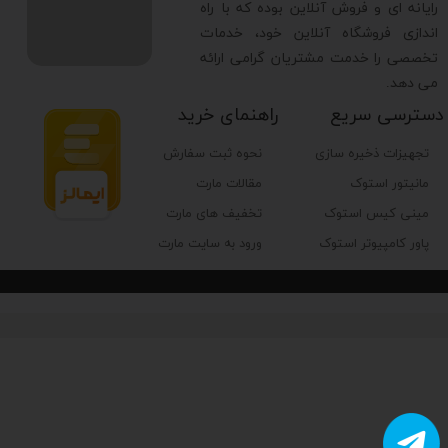
رایانه ای و فروش آنلاین بوده که با راه
درگاه‌های ارتباطی کیس
اندازی فروشگاه آنلاین خود، خدمات
تخصصی را خدمت مشتریان گرامی ارائه
می دهد.
تعداد و جایگاه رادیاتورهای قابل پشتیبانی
دسترسی سریع
راهنمای خرید
تعداد و نوع فیلترهای گرد و غبار
تجهیزات ذخیره سازی
نحوه ثبت سفارش
مانیتور استوک
مقالات مارت
ضخامت ورق
مینی کیس استوک
تخفیف های مارت
پاور کامپیوتر استوک
ورود به سایت مارت
تعداد پورت USB 2
تمام پورت ها، چراغ ها و کلیدهای کیس
محل قرارگیری پورت ها و کلیدهای کیس