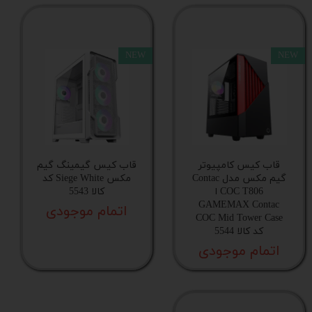
پشتیبانی از رادیاتور
NEW
NEW
ریموت کنترل رادیویی
نورپردازی فن های از پیش نصب شده
محل قرار گیری فن های پاور
قاب کیس کامپیوتر
قاب کیس گیمینگ گیم
گیم مکس مدل Contac
مکس Siege White کد
COC T806 ا
کالا 5543
رنگ اصلی بدنه
GAMEMAX Contac
اتمام موجودی
COC Mid Tower Case
کد کالا 5544
رنگ ترکیبی بدنه
اتمام موجودی
رنگ بدنه