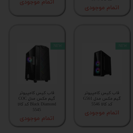
اتمام موجودی
اتمام موجودی
پورت ریست
فیلتر گرد و غبار
NEW
NEW
قابلیت نصب کارت گرافیک به صورت عمودی
خروجی هدفون
هاب فن خنک‌کننده
قاب کیس کامپیوتر
قاب کیس کامپیوتر
گیم مکس مدل G561
گیم مکس مدل COC
کد کالا 5546
Black Diamond کد کالا
قابلیت خاموش کردن نورپردازی
5545
اتمام موجودی
اتمام موجودی
کنترلر باکس نورپردازی