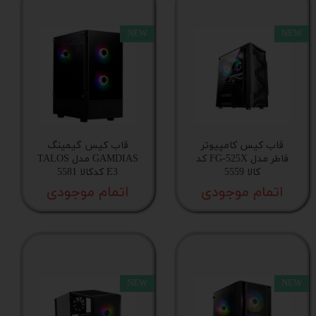
NEW
NEW
کارت‌گرافیک قابل نصب
تعداد جایگاه اختصاصی درایو 3.۵ اینچی
اسلات توسعه افقی
قاب کیس کامپیوتر
قاب کیس گیمینگ
فاطر مدل FG-525X کد
GAMDIAS مدل TALOS
نور‌پردازی
کالا 5559
E3 کدکالا 5581
اتمام موجودی
اتمام موجودی
مادربردهای قابل پشتیبانی
منبع تغذیه قابل نصب
NEW
NEW
سازگاری با مادربورد