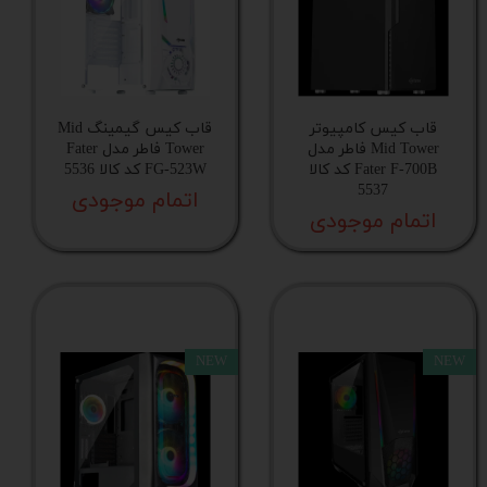
پورت USB 2.0
تعداد جایگاه ترکیبی درایوهای ۲.۵ و ۳.۵ اینچی
قاب کیس کامپیوتر
قاب کیس گیمینگ Mid
جایگاه فن در پنل پشت
Mid Tower فاطر مدل
Tower فاطر مدل Fater
Fater F-700B کد کالا
FG-523W کد کالا 5536
5537
تعداد فن های قابل پشتیبانی
اتمام موجودی
اتمام موجودی
گارانتی
ارتفاع پایه کیس
NEW
NEW
حداکثر طول جایگاه منبع تغذیه
میزان عمق فضای مدیریت کابل