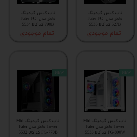
طول منبع‌تغذیه
قاب کیس گیمینگ
قاب کیس گیمینگ
فاطر مدل Fater FG-
فاطر مدل Fater FG-
527B کد کالا 5535
790B کد کالا 5534
تعداد، ابعاد و جایگاه فن های از پیش نصب شده
اتمام موجودی
اتمام موجودی
اسلات توسعه عمودی
تعداد فن های از پیش نصب شده
NEW
NEW
سینی درایو 2.5 اینچ
تعداد جایگاه اختصاصی درایو ۳.۵ اینچی
قاب کیس گیمینگ Mid
قاب کیس گیمینگ Mid
پورت USB
Tower فاطر مدل Fater
Tower فاطر مدل Fater
FG-800W کد کالا 5533
FG-770B کد کالا 5532