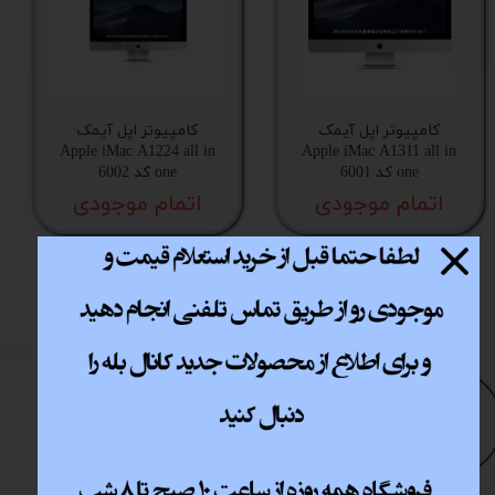
کامپیوتر اپل آیمک
کامپیوتر اپل آیمک
Apple iMac A1224 all in
Apple iMac A1311 all in
one کد 6001
one کد 6002
اتمام موجودی
اتمام موجودی
​ ​فروشگاه اینترنتی
مــــــــارت​​​​​​