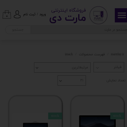
​ ​فروشگاه اینترنتی
حساب کاربری من
مارت دی​​​​​​
ورود
/
ثبت نام
۰
تغییر گذر واژه
جستجو
سفارشات
خروج از حساب کاربری
martday.ir
فهرست محصولات
imack
مرتبط‌ترین
تعداد نمایش
۲۱
stock
stock