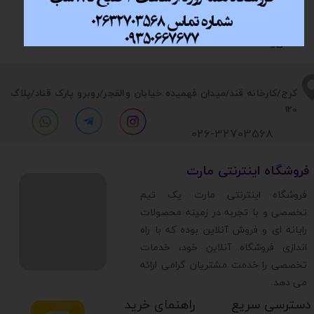
تحویل اکسپرس
۷ روز ضمانت
ضمانت اصالت
پشتیبانی بر خط​​​​​​​
(تهران)​​​​​​​
بازگشت وجه​​​​​​​
کالا​​​​​​​
​​کرج/کارخانه قند/میدان فهمیده خیابان والفجر/روبرو پارک قناد
/پلاک
120
026-32703568
​فروشگاه اینترنتی مارت
​فروشگاه اینترنتی مارت یک تیم
تخصصی و با تجربه در زمینه محصولات
رایانه ای و فروش آنلاین بوده که با راه
اندازی فروشگاه آنلاین خود، خدمات
تخصصی را خدمت مشتریان گرامی ارائه
می دهد.
دسترسی سریع
راهنمای خرید