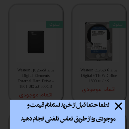
استوک
استوک
هارد 6 تربایت Western
هارد اکسترنال Western
Digital Elements
Digital 6TB WD Blue
کد کالا 1800
External Hard Drive –
500GB کد کالا 1801
اتمام موجودی
اتمام موجودی