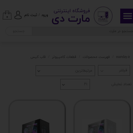
​ ​فروشگاه اینترنتی
حساب کاربری من
مارت دی​​​​​​
ورود
/
ثبت نام
اقلام همراه
۰
تغییر گذر واژه
جستجو
ورودی و خروجی‌های پنل جلویی
سفارشات
پورت USB 3.0
خروج از حساب کاربری
martday.ir
فهرست محصولات
قطعات کامپیوتر
قاب کیس
ابعاد
مرتبط‌ترین
تعداد نمایش
۲۱
نورپردازی
فرم فکتور
ساخت کشور