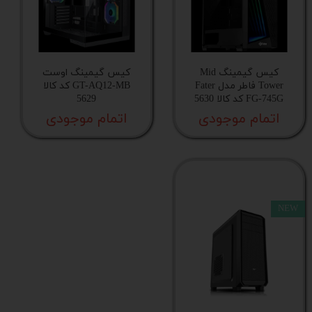
قابلیت نصب کارت گرافیک به صورت عمودی
هاب فن خنک‌کننده
کیس گیمینگ Mid
کیس گیمینگ اوست
Tower فاطر مدل Fater
GT-AQ12-MB کد کالا
کنترلر باکس نورپردازی
FG-745G کد کالا 5630
5629
اتمام موجودی
اتمام موجودی
قابلیت خاموش کردن نورپردازی
ریموت کنترل رادیویی
NEW
پشتیبانی از رادیاتور
نورپردازی فن های از پیش نصب شده
محل قرار گیری فن های پاور