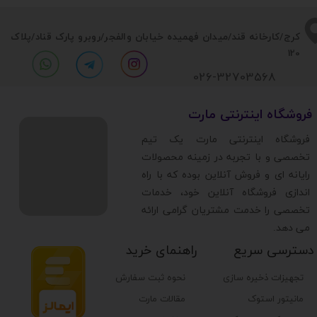
جنس پنل چپی
​​کرج/کارخانه قند/میدان فهمیده خیابان والفجر/روبرو پارک قناد
/پلاک
120
سایر ویژگی های کیس
026-32703568
پشتیبانی از فن در قسمت مجاور کیس
​فروشگاه اینترنتی مارت
​فروشگاه اینترنتی مارت یک تیم
برند
تخصصی و با تجربه در زمینه محصولات
رایانه ای و فروش آنلاین بوده که با راه
جنس بدنه و شاسی
اندازی فروشگاه آنلاین خود، خدمات
تخصصی را خدمت مشتریان گرامی ارائه
می دهد.
جنس پنل بالایی
دسترسی سریع
راهنمای خرید
جنس پنل راستی
تجهیزات ذخیره سازی
نحوه ثبت سفارش
مانیتور استوک
مقالات مارت