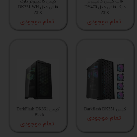
قاب کیس کامپیوتر
کیس کامپیوتر دارک
گارانتی
دارک فلش مدل DY470
فلش مدل DK351 WH
ATX
ATX
اتمام موجودی
اتمام موجودی
ارتفاع پایه کیس
حداکثر طول جایگاه منبع تغذیه
میزان عمق فضای مدیریت کابل
طول منبع‌تغذیه
تعداد، ابعاد و جایگاه فن های از پیش نصب شده
کیس Darkflash DK351
کیس DarkFlash DK361
- Black
پورت USB
اتمام موجودی
اتمام موجودی
تعداد فن های از پیش نصب شده