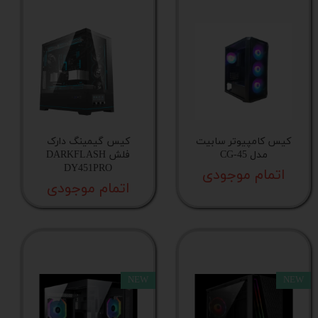
ساختار بدنه
جنس پنل جانبی
مدیریت فضای کابل
کیس کامپیوتر سابیت
کیس گیمینگ دارک
پورت ریست
مدل CG-45
فلش DARKFLASH
DY451PRO
اتمام موجودی
اتمام موجودی
کاور منبع تغذیه
فیلتر گرد و غبار
خروجی هدفون
NEW
NEW