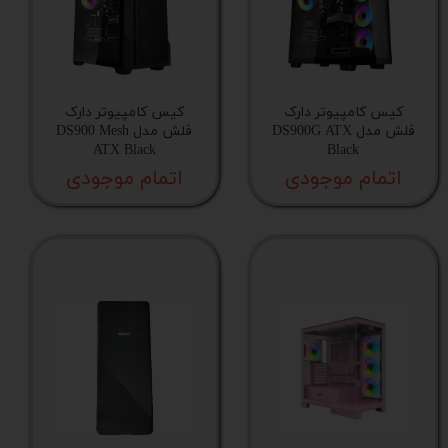
قابلیت خاموش کردن نورپردازی
کیس کامپیوتر دارک
کیس کامپیوتر دارک
پورت ریست
فلش مدل DS900G ATX
فلش مدل DS900 Mesh
ATX Black
Black
اتمام موجودی
اتمام موجودی
پشتیبانی از رادیاتور
قابلیت نصب کارت گرافیک به صورت عمودی
مدیریت فضای کابل
خروجی هدفون
کاور منبع تغذیه