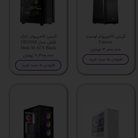
پورت USB 2.0
جایگاه فن در پنل پشت
کیس کامپیوتر اوست
کیس کامپیوتر دارک
تعداد فن های قابل پشتیبانی
Famour
فلش مدل DB330M
Mesh M-ATX Black
۴,۰۰۰,۰۰۰ تومان
۶,۳۰۰,۰۰۰ تومان
گارانتی
افزودن به سبد خرید
افزودن به سبد خرید
ارتفاع پایه کیس
حداکثر طول جایگاه منبع تغذیه
میزان عمق فضای مدیریت کابل
طول منبع‌تغذیه