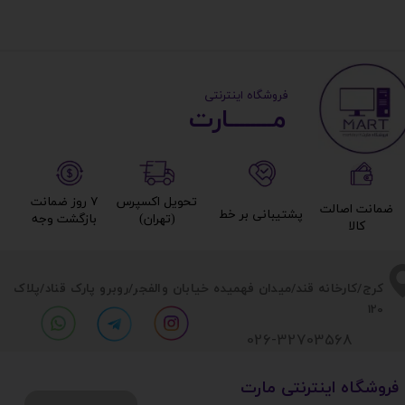
جنس پنل بالایی
​ ​فروشگاه اینترنتی
جنس پنل راستی
مــــــــارت​​​​​​
تعداد فن قابل اتصال
تحویل اکسپرس
۷ روز ضمانت
ضمانت اصالت
کانکتور قابل اتصال
پشتیبانی بر خط​​​​​​​
(تهران)​​​​​​​
بازگشت وجه​​​​​​​
کالا​​​​​​​
فن‌های نصب شده
​​کرج/کارخانه قند/میدان فهمیده خیابان والفجر/روبرو پارک قناد
/پلاک
120
پشتیبانی از DVD-ROM
026-32703568
درگاه‌های ارتباطی کیس
​فروشگاه اینترنتی مارت