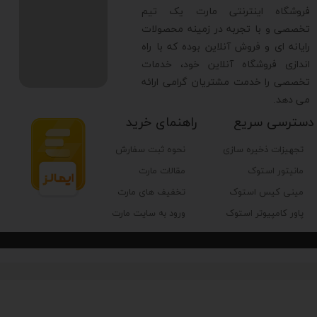
​فروشگاه اینترنتی مارت یک تیم
تعداد و جایگاه رادیاتورهای قابل پشتیبانی
تخصصی و با تجربه در زمینه محصولات
رایانه ای و فروش آنلاین بوده که با راه
اندازی فروشگاه آنلاین خود، خدمات
تعداد و نوع فیلترهای گرد و غبار
تخصصی را خدمت مشتریان گرامی ارائه
می دهد.
ضخامت ورق
دسترسی سریع
راهنمای خرید
تجهیزات ذخیره سازی
نحوه ثبت سفارش
تعداد پورت USB 2
مانیتور استوک
مقالات مارت
مینی کیس استوک
تخفیف های مارت
تمام پورت ها، چراغ ها و کلیدهای کیس
پاور کامپیوتر استوک
ورود به سایت مارت
محل قرارگیری پورت ها و کلیدهای کیس
ورودی میکروفون