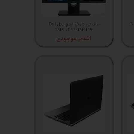
پکیج مارت اداری مانیتور و کیس i3
مانیتور دل 23 اینچ مدل Dell
E2318H IPS کد 2318
اتمام موجودی