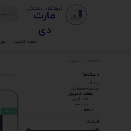
​ ​فروشگاه اینترنتی
مارت
دی​​​​​​
صفحه نخست
فهر
ستا
martday.ir
استوک
کیس
دسته‌ها
مرتب سازی 
قطع
استوک
فهرست محصولات
تجه
قطعات کامپیوتر
قاب کیس
پردازنده
مانی
imack
استوک
کامپ
قیمت
لواز