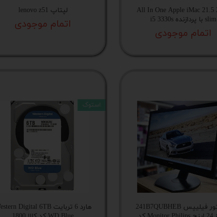
All In One Apple iMac 21.5
لپتاپ lenovo z51
slim با پردازنده i5 3330s
اتمام موجودی
اتمام موجودی
استوک
مانیتور فیلیپس 241B7QUBHEB
هارد 6 تربایت tern Digital 6TB
سایز 24 اینچ Monitor Philips کد
WD Blue کد کالا 1800