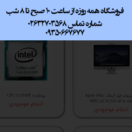
کامپیوتر اپل آیمک Apple iMac
پردازنده CPU i3 9100F
A1224 all in on کد 6002
اتمام موجودی
اتمام موجودی