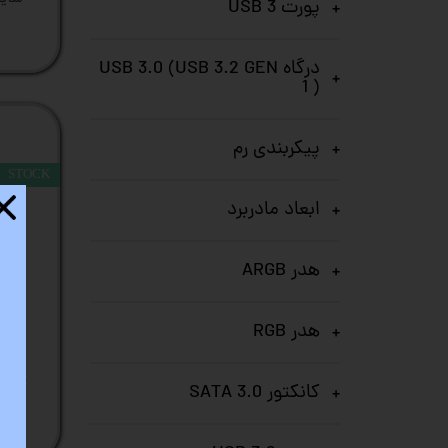
پورت USB 3
درگاه USB 3.0 (USB 3.2 GEN
1 )
پیکربندی رم
STOCK
ابعاد مادربرد
هدر ARGB
هدر RGB
کانکتور SATA 3.0