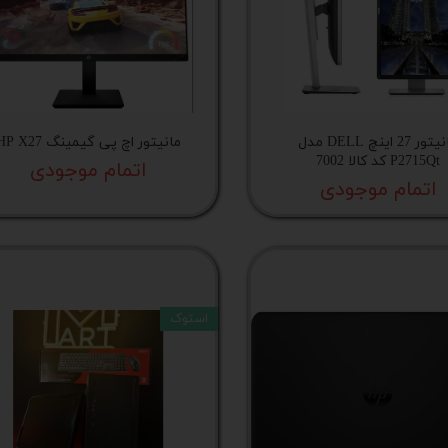
 اداری
گیمینگ
اداری
مانیتور 27 اینچ DELL مدل
مانیتور اچ پی گیمینگ HP X27
ی کیس استوک
P2715Qt کد کالا 7002
اتمام موجودی
اتمام موجودی
تاپ
مان گیمینگ
سوری
استوک
ر
im