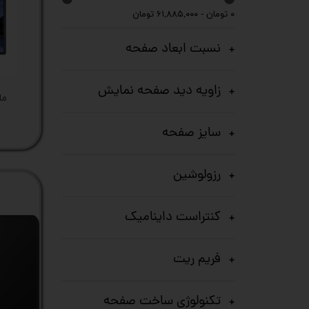
۰ تومان - ۶۱,۸۸۵,۰۰۰ تومان
کیس
نسبت ابعاد صفحه
پک 
پک 
زاویه دید صفحه نمایش
مین
سایز صفحه
لپ 
مبل
رزولوشین
اکس
کنتراست داینامیک
چاپگ
فریم ریت
گیم
ack
تکنولوژی ساخت صفحه