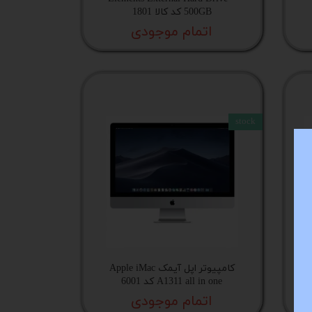
500GB کد کالا 1801
اتمام موجودی
stock
ل
کامپیوتر اپل آیمک Apple iMac
A1311 all in one کد 6001
اتمام موجودی