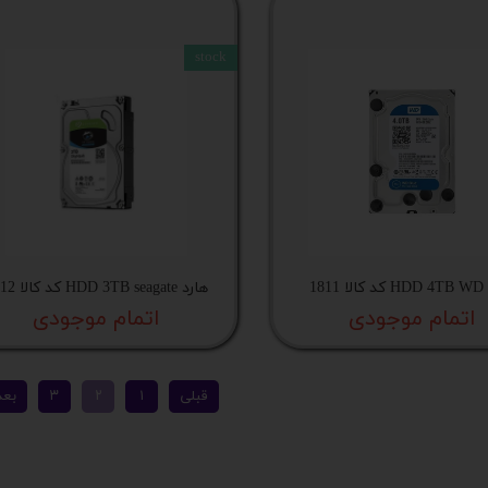
stock
181
هارد HDD 3TB seagate کد کالا 1812
اتمام موجودی
اتمام موجودی
قبلی
۱
۲
۳
بعد