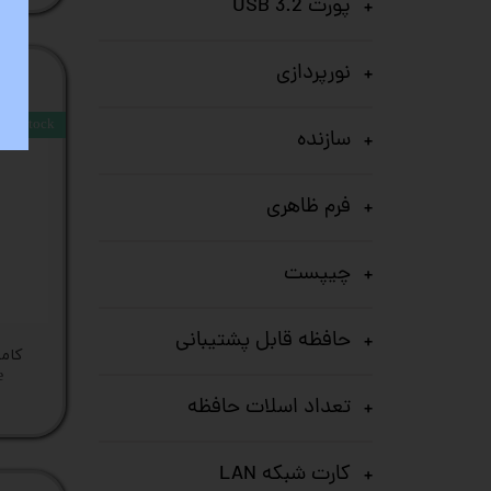
پورت USB 3.2
نورپردازی
stock
سازنده
فرم ظاهری
چیپست
حافظه قابل پشتیبانی
e
تعداد اسلات حافظه
کارت شبکه LAN