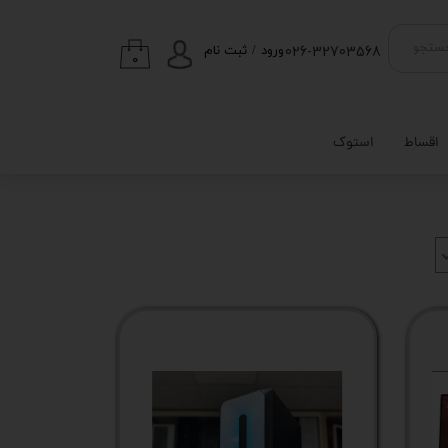
026-32703568
ستجو
ورود
/
ثبت نام
۰
حساب کاربری من
تغییر گذر واژه
اقساط
استوک
سفارشات
خروج از حساب
کاربری