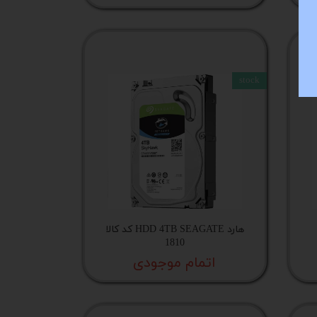
stock
هارد HDD 4TB SEAGATE کد کالا
1810
اتمام موجودی