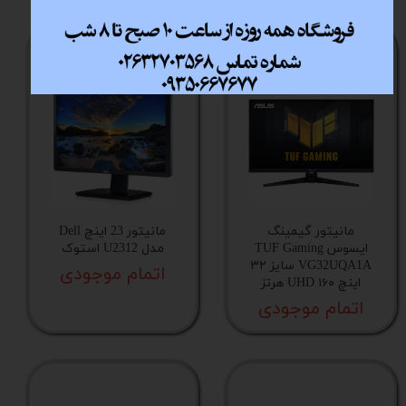
مانیتور گیمینگ
مانیتور 23 اینچ Dell
ایسوس TUF Gaming
مدل U2312 استوک
VG32UQA1A سایز ۳۲
اتمام موجودی
اینچ UHD ۱۶۰ هرتز
اتمام موجودی