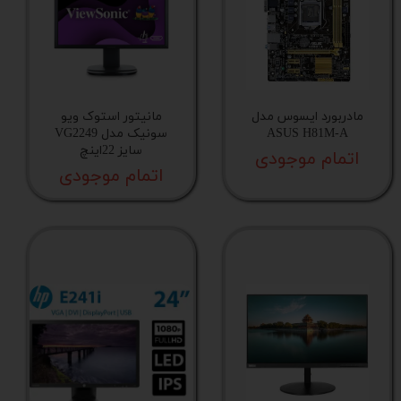
مادربورد ایسوس مدل
مانیتور استوک ویو
ASUS H81M-A
سونیک مدل VG2249
سایز 22اینچ
اتمام موجودی
اتمام موجودی