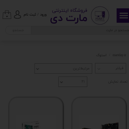
​ ​فروشگاه اینترنتی
حساب کاربری من
مارت دی​​​​​​
ورود
/
ثبت نام
۰
تغییر گذر واژه
جستجو
سفارشات
خروج از حساب کاربری
martday.ir
استوک
مرتبط‌ترین
تعداد نمایش
۲۱