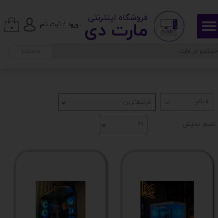
وزن با بسته‌بندی
​ ​فروشگاه اینترنتی
حساب کاربری من
مارت دی​​​​​​
ورود
/
ثبت نام
۰
تغییر گذر واژه
رزولوشن
جستجو
سفارشات
رزولوشین
خروج از حساب کاربری
مرتبط‌ترین
زمان پاسخ گویی
تعداد نمایش
۲۱
تعداد پورت USB
تعداد رنگ قابل نمایش
کنتراست داینامیک