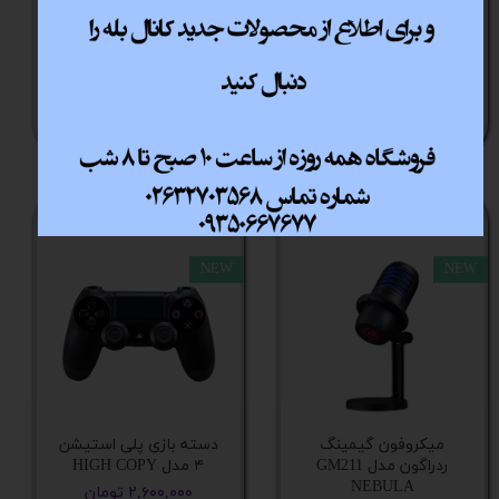
مادبرد
هدست با سیم میشن
هدست گیمینگ آنیکو
MT-HP021
مدل A.H111
۲,۳۵۰,۰۰۰ تومان
۳,۱۰۰,۰۰۰ تومان
حداکثر فشار هوای فن
افزودن به سبد خرید
افزودن به سبد خرید
نویز صوتی فن
محدوده سرعت چرخش فن
NEW
NEW
ابعاد
ابعاد فن
ولتاژ ورودی
میکروفون گیمینگ
دسته بازی پلی استیشن
ردراگون مدل GM211
۴ مدل HIGH COPY
NEBULA
۲,۶۰۰,۰۰۰ تومان