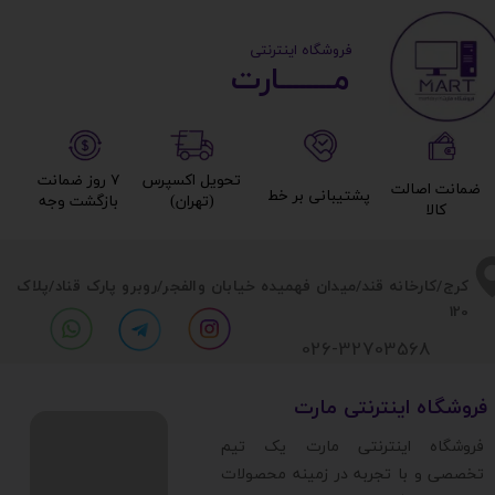
طول پایپ‌ها
​ ​فروشگاه اینترنتی
مــــــــارت​​​​​​
طول لوله های انتقال مایع
ابعاد بلوک اتصال
تحویل اکسپرس
۷ روز ضمانت
ضمانت اصالت
پشتیبانی بر خط​​​​​​​
(تهران)​​​​​​​
بازگشت وجه​​​​​​​
سرعت چرخش فن
کالا​​​​​​​
نوع واترکولینگ
​​کرج/کارخانه قند/میدان فهمیده خیابان والفجر/روبرو پارک قناد
/پلاک
120
026-32703568
سوکت قابل پشتیبانی
​فروشگاه اینترنتی مارت
نورپردازی
​فروشگاه اینترنتی مارت یک تیم
تخصصی و با تجربه در زمینه محصولات
سری خنک‌کننده