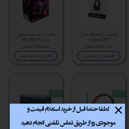
پاور
ssd
هدست گیمینگ مدل
هدست با سیم میشن
Lenyes-GH57
مدل MT_HP030
۲,۵۰۰,۰۰۰ تومان
۲,۵۰۰,۰۰۰ تومان
رم
افزودن به سبد خرید
افزودن به سبد خرید
گرافیک
خنک کننده پردازنده
NEW
NEW
مادربرد
پردازنده