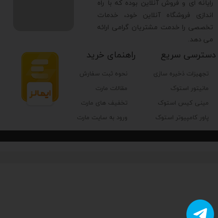
رایانه ای و فروش آنلاین بوده که با راه
اندازی فروشگاه آنلاین خود، خدمات
نوع مایع داخل واتر کولر
تخصصی را خدمت مشتریان گرامی ارائه
می دهد.
جنس رادیاتور
دسترسی سریع
راهنمای خرید
تجهیزات ذخیره سازی
نحوه ثبت سفارش
جنس بلوک اتصال
مانیتور استوک
مقالات مارت
مینی کیس استوک
تخفیف های مارت
جنس پایپ‌ها
پاور کامپیوتر استوک
ورود به سایت مارت
نوع خنک‌کننده
جنس لوله های انتقال مایع
جنس واتر بلاک