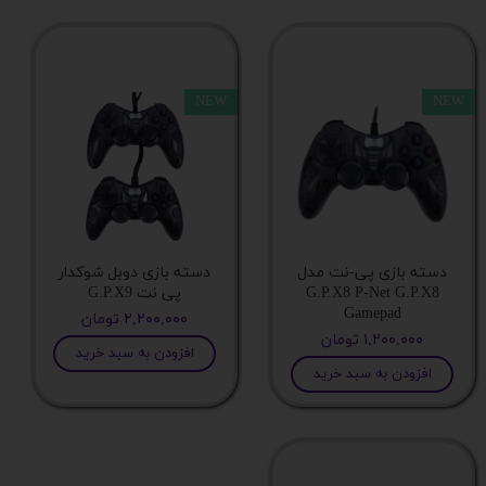
تعداد لوله های خنک کننده
NEW
NEW
ظرفیت فشار هوا
طول کابل
نوع فن
دسته بازی پی-نت مدل
دسته بازی دوبل شوکدار
G.P.X8 P-Net G.P.X8
پی نت G.P.X9
Gamepad
سوکت های قابل پشتیبانی
۲,۲۰۰,۰۰۰ تومان
۱,۲۰۰,۰۰۰ تومان
افزودن به سبد خرید
افزودن به سبد خرید
نوع خنک کننده
کنترلر نورپردازی