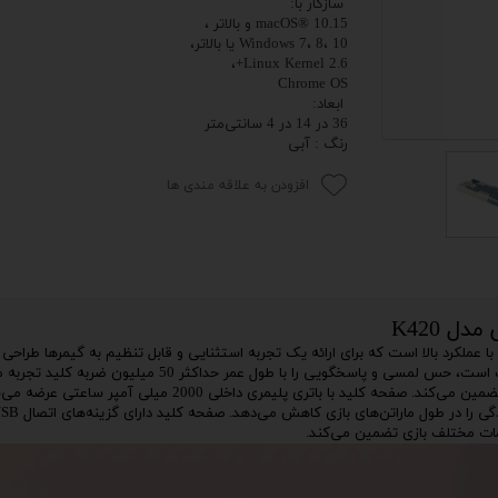
سازگار با:
macOS® 10.15 و بالاتر ،
 اداری
Windows 7، 8، 10 یا بالاتر،
Linux Kernel 2.6+،
Chrome OS
گیمینگ
ابعاد:
36 در 14 در 4 سانتی‌متر
اداری
رنگ : آبی
ی کیس استوک
افزودن به علاقه مندی ها
تاپ
مان گیمینگ
سوری
 K420
Logikey k یک صفحه کلید بازی با عملکرد بالا است که برای ارائه یک تجربه استثنایی و قابل تنظیم به گیمرها ط
ر
k420 که مجهز به سوئیچ‌های مکانیکی باکیفیت است، حس لمسی و پاسخگویی را با طول عمر 
و قابلیت اطمینان طولانی مدت را در طول جلسات بازی شدید تضمین می‌کند. صفحه کلید با باتری پلیمر
ظیمات مختلف بازی تضمین می‌کند.
im