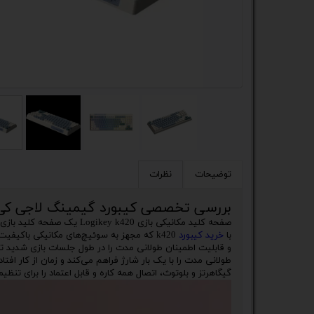
کیس
پک 
پک 
مین
لپ 
مبل
توضیحات
نظرات
اکس
بررسی تخصصی کیبورد گیمینگ لاجی کی مدل
صفحه کلید مکانیکی بازی 420
چاپگ
با
خرید کیبورد
گیم
گیگاهرتز و بلوتوث، اتصال همه کاره و قابل اعتماد را برای تن
ack