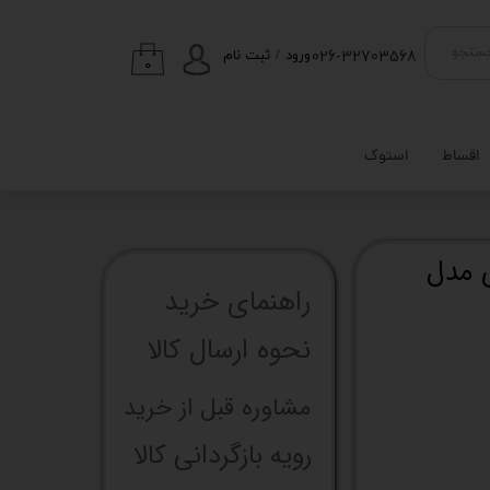
026-32703568
ستجو
ورود
/
ثبت نام
۰
حساب کاربری من
تغییر گذر واژه
اقساط
استوک
سفارشات
خروج از حساب
کاربری
ی مدل
راهنما​​​​​​​​​​​​​​ی خرید
نحوه ارسال کالا
مشاوره قبل از خرید
رویه بازگردانی کالا