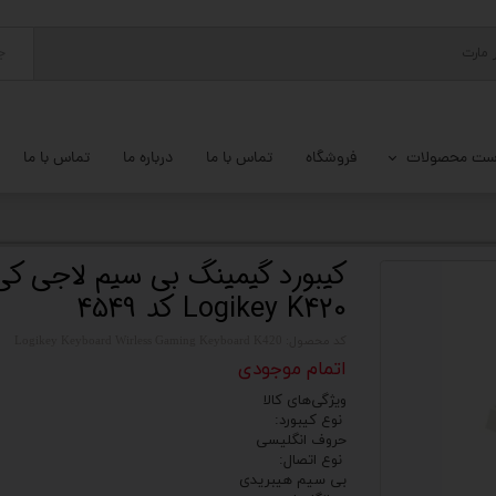
ج
ست محصولات
فروشگاه
تماس با ما
درباره ما
تماس با ما
پ کامل
 گیمینگ
کیبورد گیمینگ بی سیم لاجی ک
Logikey K420 کد 4549
ات کامپیوتر
کد محصول: Logikey Keyboard Wirless Gaming Keyboard K420
یزات ذخیره سازی
اتمام موجودی
تور
ویژگی‌های کالا
نوع کیبورد:
حروف انگلیسی
یوتر رومیزی
نوع اتصال:
بی سیم هیبریدی
م جانبی کامپیوتر