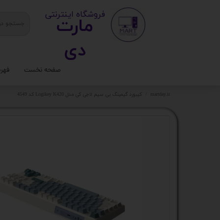
​ ​فروشگاه اینترنتی
مارت
دی​​​​​​
صفحه نخست
فهر
ستا
martday.ir
کیبورد گیمینگ بی سیم لاجی کی مدل Logikey K420 کد 4549
کیس
قطع
تجه
مانی
کامپ
لواز