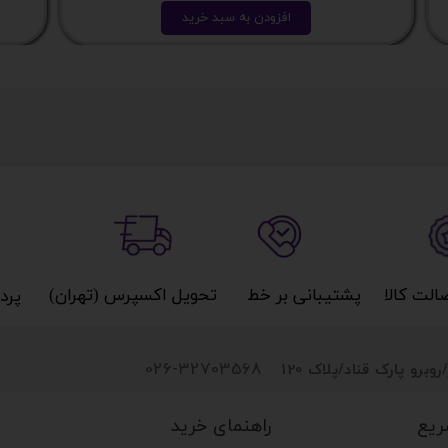
افزودن به سبد خرید
کالا​​​​​​​
پشتیبانی بر خط​​​​​​​
تحویل اکسپرس (تهران)​​​​​​​
پردا
026-32703568
روبرو پارک قناد
/پلاک 120
راهنمای خرید
ریع