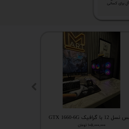
آل برای کسانی
 12 با گرافیک GTX 1660-6G
میز گیمینگ T DAY EDITION
۱۰۵,۰۰۰,۰۰۰ تومان