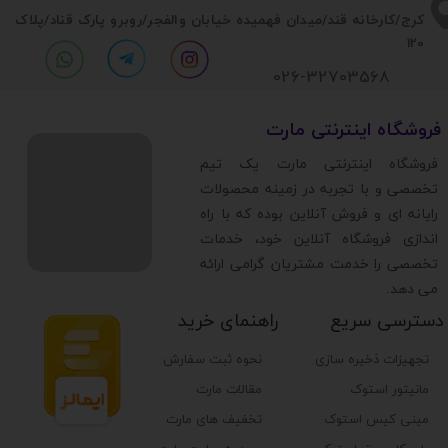
​​کرج/کارخانه قند/میدان فهمیده خیابان والفجر/روبرو پارک قناد
/پلاک
120
026-32703568
​فروشگاه اینترنتی مارت
​فروشگاه اینترنتی مارت یک تیم
تخصصی و با تجربه در زمینه محصولات
رایانه ای و فروش آنلاین بوده که با راه
اندازی فروشگاه آنلاین خود، خدمات
تخصصی را خدمت مشتریان گرامی ارائه
می دهد.
دسترسی سریع
راهنمای خرید
تجهیزات ذخیره سازی
نحوه ثبت سفارش
مانیتور استوک
مقالات مارت
مینی کیس استوک
تخفیف های مارت