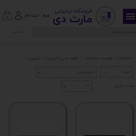
​ ​فروشگاه اینترنتی
حساب کاربری من
مارت دی​​​​​​
ورود
/
ثبت نام
۰
تغییر گذر واژه
جستجو
سفارشات
خروج از حساب کاربری
martday.ir
فهرست محصولات
لوازم جانبی کامپیوتر
کیبورد
کیبورد logikey
مرتبط‌ترین
تعداد نمایش
۲۱