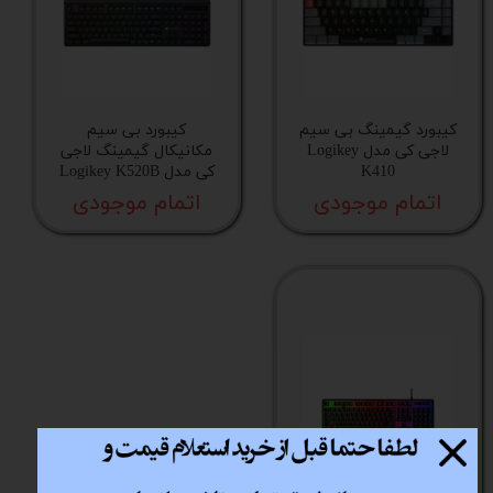
کیبورد گیمینگ بی سیم
کیبورد بی سیم
لاجی کی مدل Logikey
مکانیکال گیمینگ لاجی
K410
کی مدل Logikey K520B
اتمام موجودی
اتمام موجودی