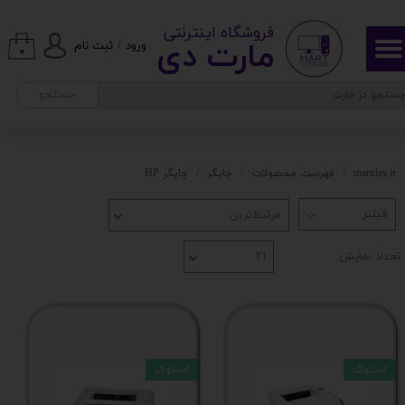
​ ​فروشگاه اینترنتی
حساب کاربری من
مارت دی​​​​​​
ورود
/
ثبت نام
۰
تغییر گذر واژه
جستجو
سفارشات
خروج از حساب کاربری
martday.ir
فهرست محصولات
چاپگر
چاپگر HP
مرتبط‌ترین
تعداد نمایش
۲۱
استوک
استوک