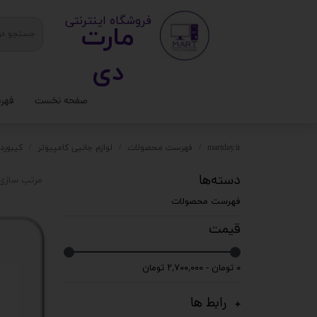
​ ​فروشگاه اینترنتی
مارت
دی​​​​​​
صفحه نخست
فهر
ستا
martday.ir
فهرست محصولات
لوازم جانبی کامپیوتر
کیبورد
کیس
دسته‌ها
مرتب سازی 
قطع
فهرست محصولات
تجه
قیمت
مانی
۰ تومان - ۲,۷۰۰,۰۰۰ تومان
کامپ
رابط ها
لواز