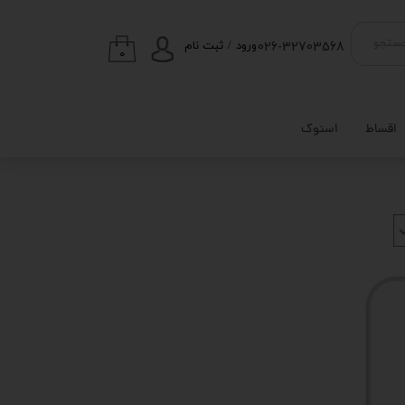
026-32703568
ستجو
ورود
/
ثبت نام
۰
حساب کاربری من
تغییر گذر واژه
اقساط
استوک
سفارشات
خروج از حساب
کاربری