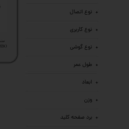
کیس
نوع اتصال
پک 
نوع کاربری
پک 
ست 
نوع گوشی
مین
OMBO
لپ 
طول عمر
مبل
ابعاد
اکس
چاپگ
وزن
گیم
برد صفحه کلید
ack