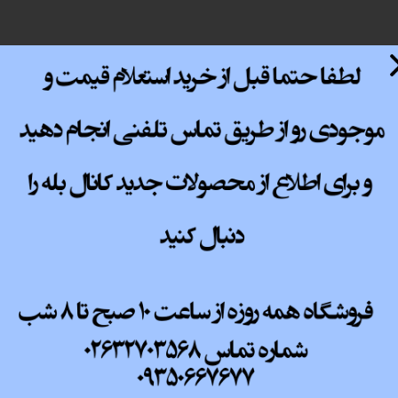
پ کامل