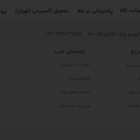
کالا​​​​​​​
پشتیبانی بر خط​​​​​​​
تحویل اکسپرس (تهران)​​​​​​​
پردا
026-32703568
روبرو پارک قناد
/پلاک 120
راهنمای خرید
ریع
نحوه ثبت سفارش
ره سازی
مقالات مارت
ک
تخفیف های مارت
ستوک
ر استوک
ورود به سایت مارت