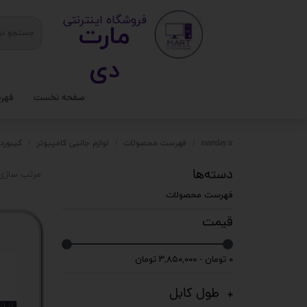
​ ​فروشگاه اینترنتی
مارت
دی​​​​​​
صفحه نخست
فهر
ستا
martday.ir
فهرست محصولات
لوازم جانبی کامپیوتر
کیبورد
کیس
دسته‌ها
مرتب سازی 
قطع
فهرست محصولات
تجه
قیمت
مانی
۰ تومان - ۳,۸۵۰,۰۰۰ تومان
کامپ
طول کابل
لواز