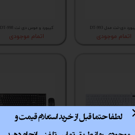
پ کامل
ورد دی-نت مدل DT-993
کیبورد و موس دی نت DT-998
اتمام موجودی
اتمام موجودی