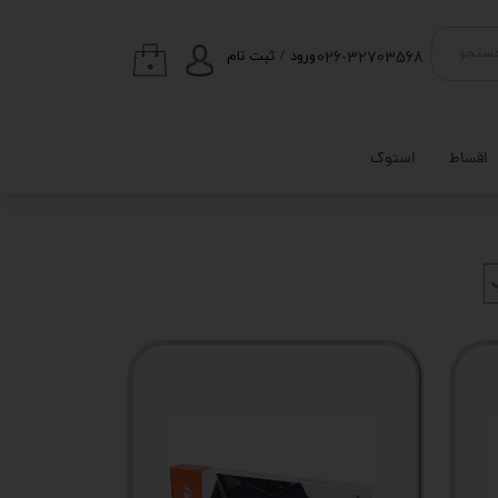
026-32703568
ستجو
ورود
/
ثبت نام
۰
حساب کاربری من
تغییر گذر واژه
اقساط
استوک
سفارشات
خروج از حساب
کاربری