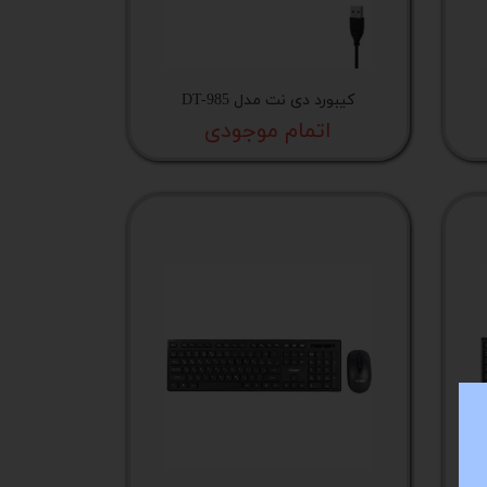
کیبورد دی نت مدل DT-985
اتمام موجودی