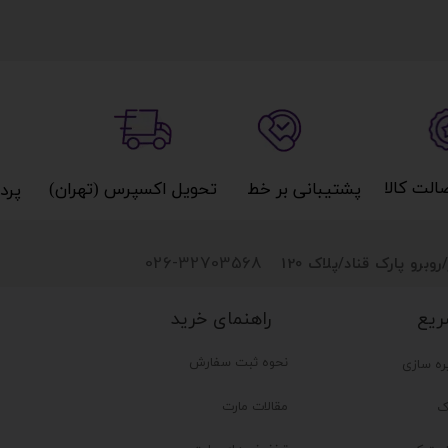
کالا​​​​​​​
پشتیبانی بر خط​​​​​​​
تحویل اکسپرس (تهران)​​​​​​​
پردا
026-32703568
روبرو پارک قناد
/پلاک 120
راهنمای خرید
ریع
نحوه ثبت سفارش
ره سازی
مقالات مارت
ک