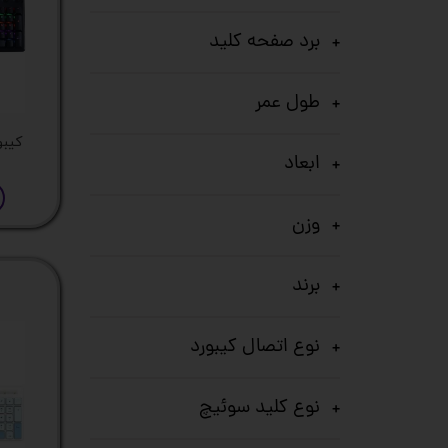
کیس
برد صفحه کلید
پک 
طول عمر
پک 
کیبور
ابعاد
مین
لپ 
وزن
مبل
برند
اکس
چاپگ
نوع اتصال کیبورد
گیم
نوع کلید سوئیچ
ack