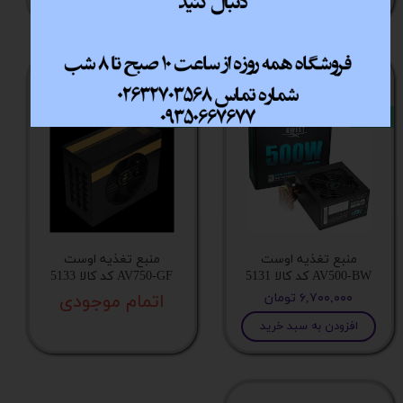
NEW
NEW
منبع تغذیه اوست
منبع تغذیه اوست
AV500-BW کد کالا 5131
AV750-GF کد کالا 5133
۶,۷۰۰,۰۰۰ تومان
اتمام موجودی
افزودن به سبد خرید