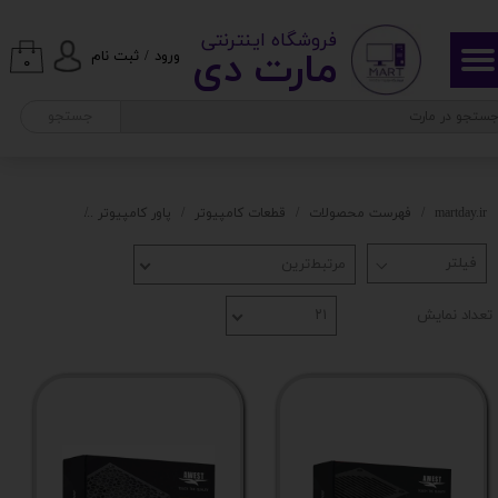
​ ​فروشگاه اینترنتی
حساب کاربری من
مارت دی​​​​​​
ورود
/
ثبت نام
۰
تغییر گذر واژه
جستجو
سفارشات
خروج از حساب کاربری
martday.ir
فهرست محصولات
قطعات کامپیوتر
پاور کامپیوتر
پاور awest
مرتبط‌ترین
تعداد نمایش
۲۱