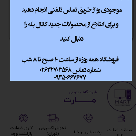
میکروفن ردراگون مدل
میکروفون استریم ام
Pulsar GM303
اس آی IMMERSE
GV60 کد کالا 1734
اتمام موجودی
اتمام موجودی
​ ​فروشگاه اینترنتی
مــــــــارت​​​​​​
تحویل اکسپرس
۷ روز ضمانت
ضمانت اصالت
پشتیبانی بر خط​​​​​​​
(تهران)​​​​​​​
بازگشت وجه​​​​​​​
کالا​​​​​​​