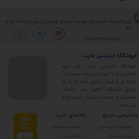
​​کرج/کارخانه قند/میدان فهمیده خیابان والفجر/روبرو پارک قناد
/پلاک
120
026-32703568
​فروشگاه اینترنتی مارت
​فروشگاه اینترنتی مارت یک تیم
تخصصی و با تجربه در زمینه محصولات
رایانه ای و فروش آنلاین بوده که با راه
اندازی فروشگاه آنلاین خود، خدمات
تخصصی را خدمت مشتریان گرامی ارائه
می دهد.
دسترسی سریع
راهنمای خرید
تجهیزات ذخیره سازی
نحوه ثبت سفارش
مانیتور استوک
مقالات مارت