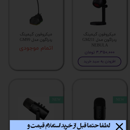
میکروفون گیمینگ
میکروفون گیمینگ
ردراگون مدل GM211
ردراگون مدل GM99
NEBULA
اتمام موجودی
۴,۳۵۰,۰۰۰ تومان
افزودن به سبد خرید
NEW
NEW