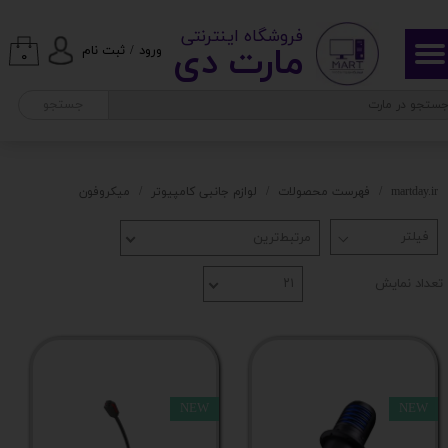
​ ​فروشگاه اینترنتی
حساب کاربری من
مارت دی​​​​​​
ورود
/
ثبت نام
۰
تغییر گذر واژه
جستجو
سفارشات
خروج از حساب کاربری
martday.ir
فهرست محصولات
لوازم جانبی کامپیوتر
میکروفون
مرتبط‌ترین
تعداد نمایش
۲۱
NEW
NEW