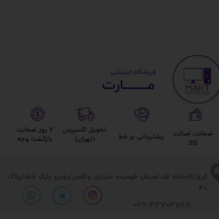
​ ​فروشگاه اینترنتی
مــــــــارت​​​​​​
تحویل اکسپرس
۷ روز ضمانت
ضمانت اصالت
پشتیبانی بر خط​​​​​​​
(تهران)​​​​​​​
بازگشت وجه​​​​​​​
کالا​​​​​​​
​​کرج/کارخانه قند/میدان فهمیده خیابان والفجر/روبرو پارک قناد
/پلاک
120
026-32703568