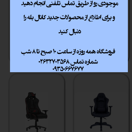
صندلی گیمینگ کولر
صندلی گیمینگ کولر
مستر مدل Hybrid M به
مستر مدل Caliber
همراه ماساژور
GCE1 مشکی بنفش
اتمام موجودی
اتمام موجودی