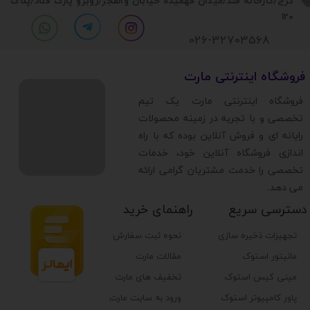
​​کرج/کارخانه قند/میدان فهمیده خیابان والفجر/روبرو پارک قناد
/پلاک
120
026-32703568
​فروشگاه اینترنتی مارت
​فروشگاه اینترنتی مارت یک تیم
تخصصی و با تجربه در زمینه محصولات
رایانه ای و فروش آنلاین بوده که با راه
اندازی فروشگاه آنلاین خود، خدمات
تخصصی را خدمت مشتریان گرامی ارائه
می دهد.
دسترسی سریع
راهنمای خرید
تجهیزات ذخیره سازی
نحوه ثبت سفارش
مانیتور استوک
مقالات مارت
مینی کیس استوک
تخفیف های مارت
پاور کامپیوتر استوک
ورود به سایت مارت