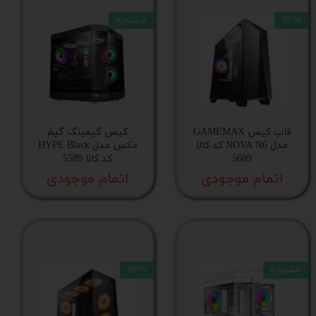
NEW
جشنواره
جنس شاسی
جنس پنل بالا
تعداد فن قابل اتصال
قاب کیس GAMEMAX
کیس گیمینگ گیم
مدل NOVA N6 کد کالا
مکس مدل HYPE Black
5609
کد کالا 5589
کانکتور قابل اتصال
اتمام موجودی
اتمام موجودی
فن‌های نصب شده
اسلات توسعه عمودی
جشنواره
NEW
سینی درایو 5.25 اینچ