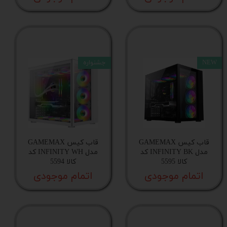
نوع کاربری
هاب فن خنک‌کننده
NEW
جشنواره
کنترلر باکس نورپردازی
ریموت کنترل رادیویی
رنگ اصلی بدنه
قاب کیس GAMEMAX
قاب کیس GAMEMAX
مدل INFINITY BK کد
مدل INFINITY WH کد
رنگ ترکیبی بدنه
کالا 5595
کالا 5594
اتمام موجودی
اتمام موجودی
جایگاه خنک‌کننده مایع
جنس پنل جانبی