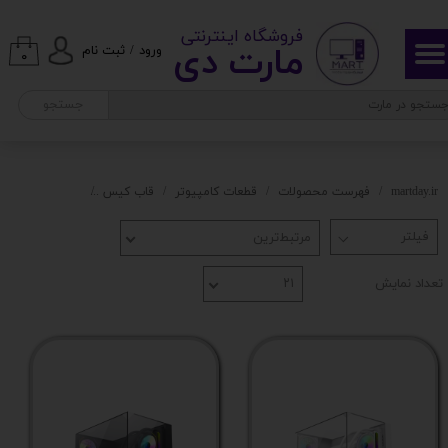
قابلیت نصب کارت گرافیک به صورت عمودی
​ ​فروشگاه اینترنتی
حساب کاربری من
مارت دی​​​​​​
ورود
/
ثبت نام
۰
پشتیبانی از DVD-ROM
تغییر گذر واژه
جستجو
سفارشات
محل قرار گیری فن های پاور
خروج از حساب کاربری
martday.ir
فهرست محصولات
قطعات کامپیوتر
قاب کیس
قاب کیس gamemax
ضخامت ورق
مرتبط‌ترین
تعداد پورت USB 2
تعداد نمایش
۲۱
محل قرارگیری پورت ها و کلیدهای کیس
ورودی میکروفون
جک ۳.۵ میلیمتری هدفون