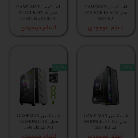
قاب کیس GAMEMAX
قاب کیس GAME MAX
جایگاه فن در پایین کیس
مدل SIEGE BLACK کد
مدل STARLIGHT W
کالا 5599
FRGB کد کالا 5598
اتمام موجودی
اتمام موجودی
کارت‌گرافیک قابل نصب
اسلات توسعه افقی
منبع‌تغذیه قابل نصب
NEW
NEW
مادربرد قابل نصب
ساختار بدنه
قاب کیس GAME MAX
قاب کیس GAMEMAX
مدل MOONLIGHT WH
مدل DIAMOND COC
سینی مادربورد
کد کالا 5597
WH کد کالا 5596
اتمام موجودی
اتمام موجودی