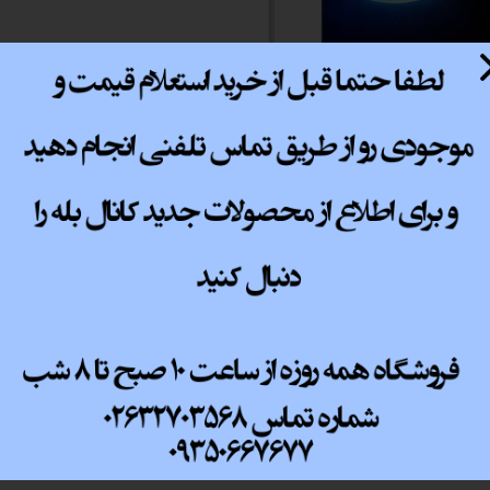
 اداری
گیمینگ
اداری
مانیتور گیمینگ شیائومی 34 اینچ
ی کیس استوک
منحنی 144Hz WQHDمدل Mi 34 -
OPEN BO کد کالا 7005
تاپ
اتمام موجودی
مان گیمینگ
سوری
ر
im