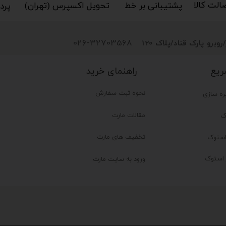
پ کامل
کالا​​​​​​​
پشتیبانی بر خط​​​​​​​
تحویل اکسپرس (تهران)​​​​​​​
پردا
026-32703568
روبرو پارک قناد
/پلاک 120
راهنمای خرید
ریع
نحوه ثبت سفارش
ره سازی
مقالات مارت
ک
تخفیف های مارت
ستوک
ر استوک
ورود به سایت مارت