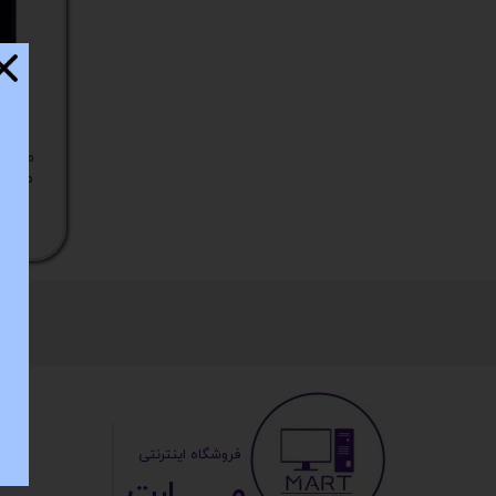
کیس
پک 
پک 
مین
X
لپ 
مبل
اکس
چاپگ
گیم
​ ​فروشگاه اینترنتی
ack
مــــــــارت​​​​​​