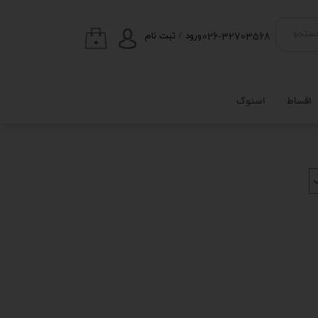
026-32703568
ستجو
ورود
/
ثبت نام
۰
حساب کاربری من
تغییر گذر واژه
اقساط
استوک
سفارشات
خروج از حساب
کاربری