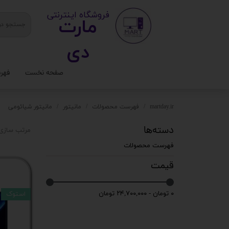
​ ​فروشگاه اینترنتی
مارت
دی​​​​​​
صفحه نخست
فهر
ستا
martday.ir
فهرست محصولات
مانیتور
مانیتور شیائومی
کیس
دسته‌ها
مرتب سازی 
قطع
فهرست محصولات
تجه
قیمت
مانی
۰ تومان - ۲۴,۷۰۰,۰۰۰ تومان
استوک
کامپ
لواز