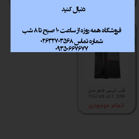
اتمام موجودی
اتمام موجودی
new
قاب کیس فاطر مدل
F_3206 کد کالا 5554
اتمام موجودی