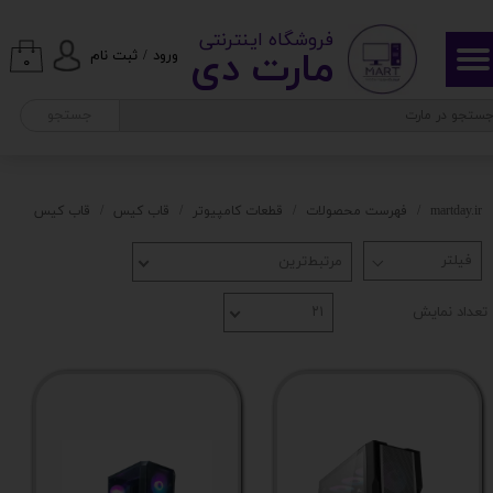
​ ​فروشگاه اینترنتی
حساب کاربری من
مارت دی​​​​​​
ورود
/
ثبت نام
۰
تغییر گذر واژه
جستجو
سفارشات
خروج از حساب کاربری
martday.ir
فهرست محصولات
قطعات کامپیوتر
قاب کیس
قاب کیس
مرتبط‌ترین
تعداد نمایش
۲۱