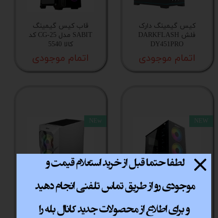
کیس گیمینگ دارک
قاب کیس گیمینگ
فلش DARKFLASH
SABIT مدل CG-25 کد
DY451PRO
کالا 5540
اتمام موجودی
اتمام موجودی
NEw
NEW
قاب کیس گیمینگ
قاب کیس فاطر
sabit CG-20 کد کالا 5539
FG_730W کد کالا 5624