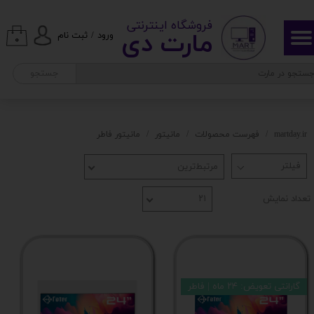
​ ​فروشگاه اینترنتی
حساب کاربری من
مارت دی​​​​​​
ورود
/
ثبت نام
۰
تغییر گذر واژه
جستجو
سفارشات
خروج از حساب کاربری
martday.ir
فهرست محصولات
مانیتور
مانیتور فاطر
مرتبط‌ترین
تعداد نمایش
۲۱
گارانتی تعویض: ۲۴ ماه | فاطر