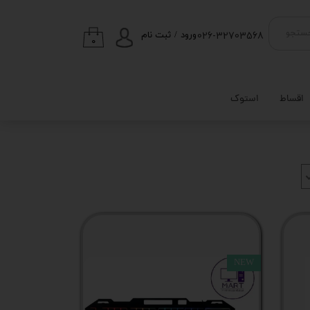
026-32703568
ستجو
ورود
/
ثبت نام
۰
حساب کاربری من
تغییر گذر واژه
اقساط
استوک
سفارشات
خروج از حساب
کاربری
NEW