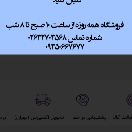
پ کامل
کیبورد گیمینگ Macher MR-360
کیبورد گیمینگ acher MR-304
RGB کد 4007
RGB ا کد 4009
اتمام موجودی
اتمام موجودی
کالا​​​​​​​
پشتیبانی بر خط​​​​​​​
تحویل اکسپرس (تهران)​​​​​​​
پردا