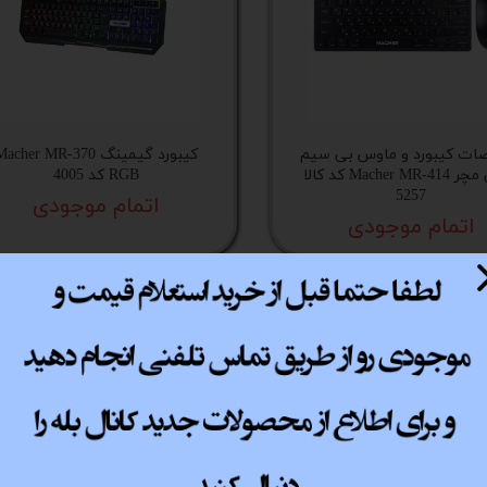
 اداری
گیمینگ
اداری
ت کیبورد و ماوس بی سیم
کیبورد گیمینگ acher MR-370
ی کیس استوک
مینی مچر Macher MR-414 کد کالا
RGB کد 4005
5257
اتمام موجودی
تاپ
اتمام موجودی
مان گیمینگ
سوری
ر
NEW
im