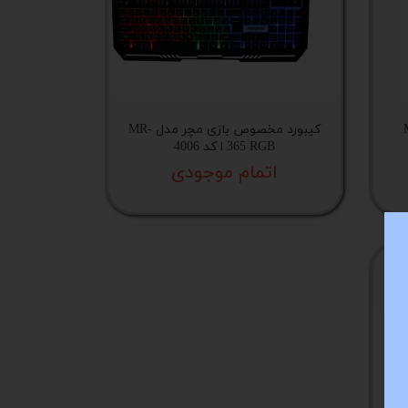
M
کیبورد مخصوص بازی مچر مدل MR-
365 RGB ا کد 4006
اتمام موجودی