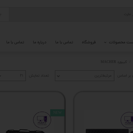
ج
ست محصولات
فروشگاه
تماس با ما
درباره ما
تماس با ما
پ کامل
کیبورد MACHER
 گیمینگ
بر اساس
مرتبط‌ترین
تعداد نمایش
۲۱
ات کامپیوتر
یزات ذخیره سازی
تور
NEW
یوتر رومیزی
م جانبی کامپیوتر