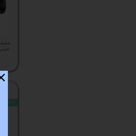
کیس
پک 
پک 
مشخصا
مین
لپ 
مبل
اکس
چاپگ
NEW
گیم
ack