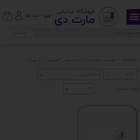
​ ​فروشگاه اینترنتی
حساب کاربری من
مارت دی​​​​​​
ورود
/
ثبت نام
۰
تغییر گذر واژه
جستجو
سفارشات
خروج از حساب کاربری
martday.ir
فهرست محصولات
لوازم جانبی کامپیوتر
کیبورد
کیبورد effort
مرتبط‌ترین
تعداد نمایش
۲۱