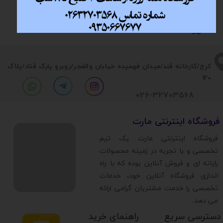
تحویل اکسپرس
۷ روز ضمانت
ضمانت اصالت
پشتیبانی بر خط​​​​​​​
(تهران)​​​​​​​
بازگشت وجه​​​​​​​
کالا​​​​​​​
​​کرج/کارخانه قند/میدان فهمیده خیابان والفجر/روبرو پارک قناد
/پلاک
120
026-32703568
​فروشگاه اینترنتی مارت
​فروشگاه اینترنتی مارت یک تیم
تخصصی و با تجربه در زمینه محصولات
رایانه ای و فروش آنلاین بوده که با راه
اندازی فروشگاه آنلاین خود، خدمات
تخصصی را خدمت مشتریان گرامی ارائه
می دهد.
دسترسی سریع
راهنمای خرید