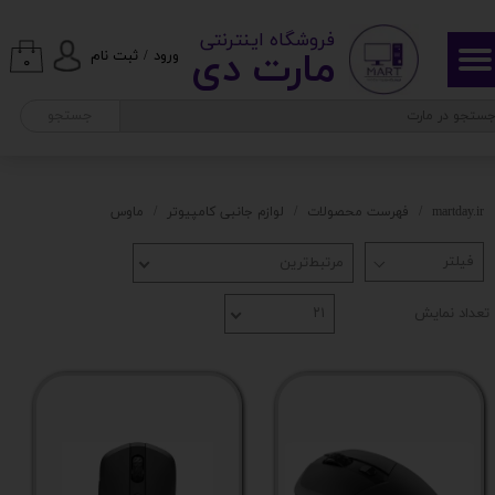
​ ​فروشگاه اینترنتی
حساب کاربری من
مارت دی​​​​​​
ورود
/
ثبت نام
۰
تغییر گذر واژه
جستجو
سفارشات
خروج از حساب کاربری
martday.ir
فهرست محصولات
لوازم جانبی کامپیوتر
ماوس
مرتبط‌ترین
تعداد نمایش
۲۱