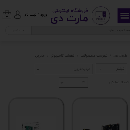
​ ​فروشگاه اینترنتی
حساب کاربری من
مارت دی​​​​​​
ورود
/
ثبت نام
۰
تغییر گذر واژه
جستجو
سفارشات
خروج از حساب کاربری
martday.ir
فهرست محصولات
قطعات کامپیوتر
مادربرد
مرتبط‌ترین
تعداد نمایش
۲۱