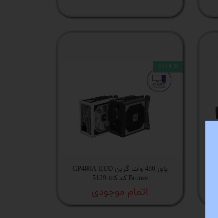
STOCK
GP38-
پاور 480 وات گرین GP480A-EUD
Bronze کد کالا 5129
اتمام موجودی