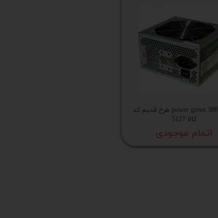
پاور power green 380A طرح قدیم کد
کالا 5127
اتمام موجودی