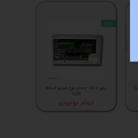
stock
پاور power 330 a طرح قدیم کدکالا
5126
اتمام موجودی