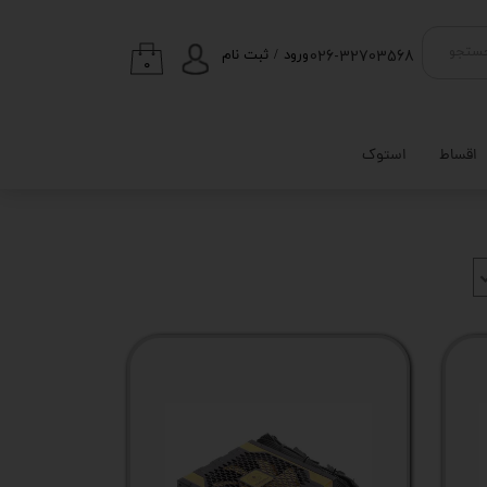
026-32703568
ستجو
ورود
/
ثبت نام
۰
حساب کاربری من
تغییر گذر واژه
اقساط
استوک
سفارشات
خروج از حساب
کاربری