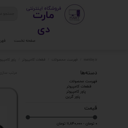
​ ​فروشگاه اینترنتی
مارت
دی​​​​​​
صفحه نخست
فهر
ستا
martday.ir
فهرست محصولات
قطعات کامپیوتر
پاور کامپیوت
کیس
دسته‌ها
مرتب سازی 
قطع
فهرست محصولات
قطعات کامپیوتر
تجه
پاور کامپیوتر
پاور گرین
مانی
قیمت
کامپ
۰ تومان - ۱۱,۸۴۰,۰۰۰ تومان
لواز