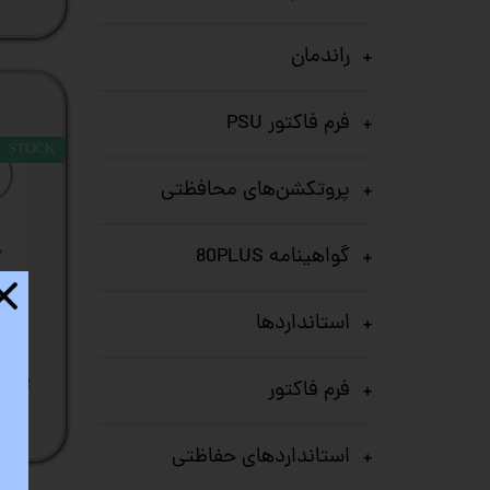
راندمان
فرم فاکتور PSU
STOCK
پروتکشن‌های محافظتی
گواهینامه 80PLUS
استانداردها
فرم فاکتور
استانداردهای حفاظتی