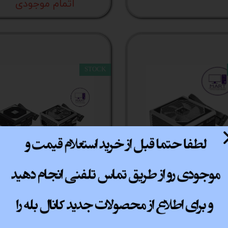
اتمام موجودی
STOCK
پاور گرین 330 وات GP330A-EUD
پاور کامپیوتر گرین مدل 0A
کد کالا 5119
EUD کد کالا 5130
اتمام موجودی
اتمام موجودی