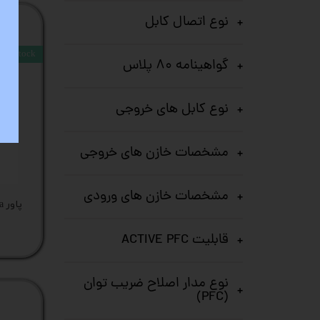
نوع اتصال کابل
stock
گواهینامه ۸۰ پلاس
نوع کابل های خروجی
مشخصات خازن های خروجی
مشخصات خازن های ورودی
پاور power green 530a کد کالا 5124
قابلیت ACTIVE PFC
نوع مدار اصلاح ضریب توان
(PFC)