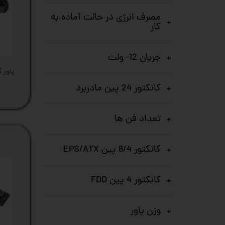
مصرف انرژی در حالت آماده به
کیس
کار
پک 
جریان 12- ولت
پک 
مین
کانکتور 24 پین مادربرد
لپ 
تعداد فن ها
مبل
اکس
کانکتور 8/4 پین EPS/ATX
چاپگ
کانکتور 4 پین FDD
گیم
ack
وزن پاور