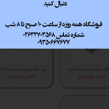
stock
پاور power green 430a کد کالا 5125
اتمام موجودی
اتمام موجودی