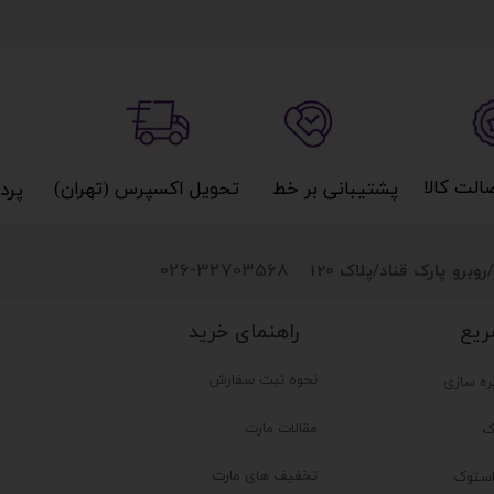
کالا​​​​​​​
پشتیبانی بر خط​​​​​​​
تحویل اکسپرس (تهران)​​​​​​​
پردا
026-32703568
روبرو پارک قناد
/پلاک 120
راهنمای خرید
ریع
نحوه ثبت سفارش
ره سازی
مقالات مارت
ک
تخفیف های مارت
ستوک