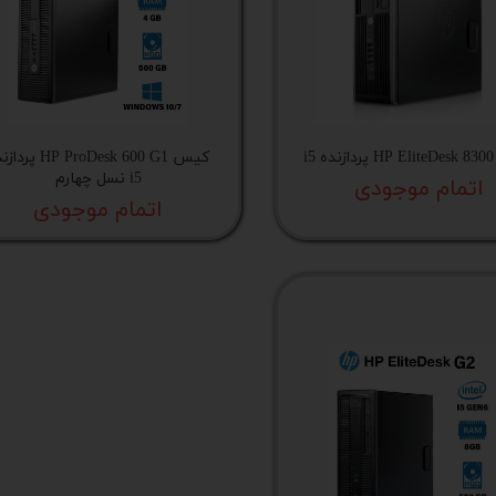
 اداری
گیمینگ
اداری
i5
کیس HP ProDesk 600 G1 پ
ی کیس استوک
i5 نسل چهارم
اتمام موجودی
اتمام موجودی
تاپ
مان گیمینگ
سوری
ر
im