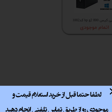
پ کامل
س hp g2 800 کد1002
اتمام موجودی