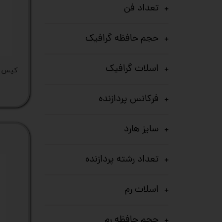
تعداد فن
کیس
حجم حافظه گرافیک
پک 
پک 
اسلات گرافیک
کیس HP EliteDesk 8300 پردازنده 
مین
فرکانس پردازنده
لپ 
مبل
سایز هارد
اکس
تعداد رشته پردازنده
چاپگ
گیم
اسلات رم
ack
حجم حافظه رم