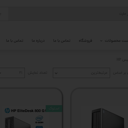
ج
ست محصولات
فروشگاه
تماس با ما
درباره ما
تماس با ما
پ کامل
س HP
 گیمینگ
بر اساس
مرتبط‌ترین
تعداد نمایش
۲۱
ات کامپیوتر
یزات ذخیره سازی
تور
استوک
یوتر رومیزی
م جانبی کامپیوتر