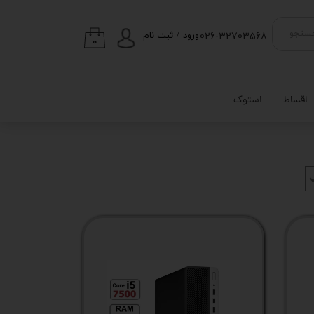
026-32703568
ستجو
ورود
/
ثبت نام
۰
حساب کاربری من
تغییر گذر واژه
اقساط
استوک
سفارشات
خروج از حساب
کاربری