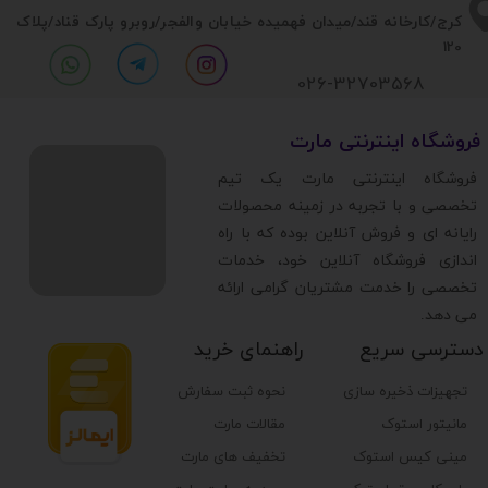
​​کرج/کارخانه قند/میدان فهمیده خیابان والفجر/روبرو پارک قناد
/پلاک
120
026-32703568
​فروشگاه اینترنتی مارت
​فروشگاه اینترنتی مارت یک تیم
تخصصی و با تجربه در زمینه محصولات
رایانه ای و فروش آنلاین بوده که با راه
اندازی فروشگاه آنلاین خود، خدمات
تخصصی را خدمت مشتریان گرامی ارائه
می دهد.
دسترسی سریع
راهنمای خرید
تجهیزات ذخیره سازی
نحوه ثبت سفارش
مانیتور استوک
مقالات مارت
مینی کیس استوک
تخفیف های مارت