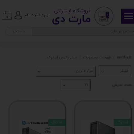
​ ​فروشگاه اینترنتی
حساب کاربری من
مارت دی​​​​​​
ورود
/
ثبت نام
۰
تغییر گذر واژه
جستجو
سفارشات
خروج از حساب کاربری
martday.ir
فهرست محصولات
مینی کیس استوک
مرتبط‌ترین
تعداد نمایش
۲۱
استوک
استوک