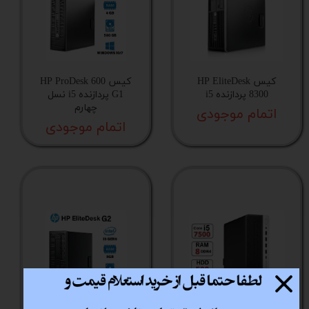
کیس HP EliteDesk
کیس HP ProDesk 600
8300 پردازنده i5
G1 پردازنده i5 نسل
چهارم
اتمام موجودی
اتمام موجودی