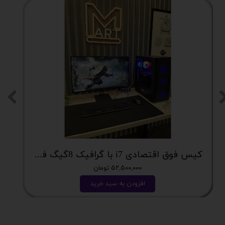
کیس فوق اقتصادی i7 با گرافیک 8گیگ فوق اکونومی کد 2162
۵۲,۵۰۰,۰۰۰ تومان
افزودن به سبد خرید