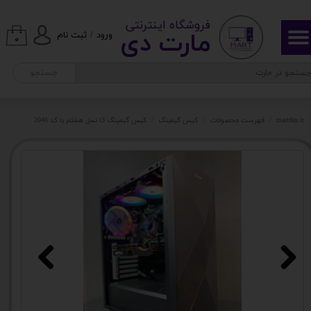
​ ​فروشگاه اینترنتی
حساب کاربری من
مارت دی​​​​​​
ورود
/
ثبت نام
۰
تغییر گذر واژه
جستجو
سفارشات
martday.ir
فهرست محصولات
کیس گیمینگ
کیس گیمینگ i3 نسل هشتم با کد 2046
خروج از حساب کاربری