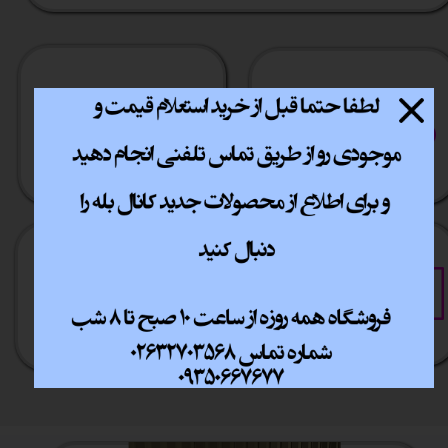
ارسال سریع
پشتیبانی انلاین
​​سراسر ایران
​7روز هفته 10تا 20
خرید آسان
خرید قسطی
فقط با چند کلیک
آسان به راحتی