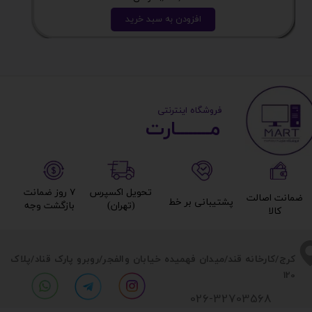
افزودن به سبد خرید
​ ​فروشگاه اینترنتی
مــــــــارت​​​​​​
تحویل اکسپرس
۷ روز ضمانت
ضمانت اصالت
پشتیبانی بر خط​​​​​​​
(تهران)​​​​​​​
بازگشت وجه​​​​​​​
کالا​​​​​​​
​​کرج/کارخانه قند/میدان فهمیده خیابان والفجر/روبرو پارک قناد
/پلاک
120
026-32703568