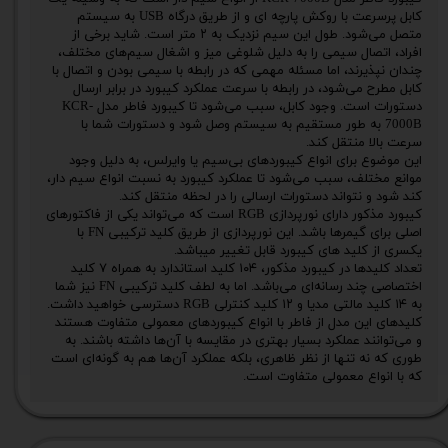
کابل پرسرعت با روکش پارچه ای و از طریق درگاه USB به سیستم
متصل می‌شود. طول این سیم نزدیک به ۲ متر است. شاید برخی از
افراد، اتصال سیمی را به دلیل شلوغی میز و اشغال سیم‌های مختلف،
چندان نپذیرند، اما مسئله مهمی که در رابطه با سیمی بودن و اتصال با
کابل مطرح می‌شود، در رابطه با سرعت عملکرد کیبورد در برابر ارسال
دستورات است. وجود کابل، سبب می‌شود تا کیبورد فاطر مدل KCR-
7000B به طور مستقیم به سیستم وصل شود و دستورات شما با
سرعت بالا منتقل کند.
این موضوع برای انواع کیبوردهای بی‌سیم یا وایرلس، به دلیل وجود
موانع مختلف، سبب می‌شود تا عملکرد کیبورد به نسبت انواع سیم دار،
کند شود و نتواند دستورات ارسالی را در لحظه منتقل کند.
کیبورد مذکور دارای نورپردازی RGB است که می‌تواند یکی از فاکتورهای
اصلی برای گیمرها باشد. این نورپردازی از طریق کلید ترکیبی FN با
یکسری از کلید های کیبورد قابل تغییر میباشد.
تعداد کلیدها در کیبورد مذکور، ۱۰۴ کلید استاندارد به همراه ۷ کلید
اختصاصی چند رسانه‌ای می‌باشد. اما به لطف کلید ترکیبی FN نیز شما
به ۱۴ کلید مالتی مدیا و ۱۲ کلید کنترلی RGB دسترسی خواهید داشت.
کلیدهای این مدل از فاطر با انواع کیبوردهای معمولی متفاوت هستند
و می‌توانند عملکرد بسیار بهتری در مقایسه با آن‌ها داشته باشند. به
طوری که نه تنها از نظر ظاهری، بلکه عملکرد آن‌ها هم به گونه‌ای است
که با انواع معمولی متفاوت است.