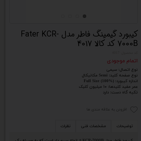
کیبورد گیمینگ فاطر مدل Fater KCR-
7000B کد کالا 4017
کد محصول: 4017
اتمام موجودی
نوع اتصال: سیمی
نوع صفحه کلید: Semi مکانیکال
اندازه کیبورد: Full Size (100%)
عمر مفید کلیدها: ۱۰ میلیون کلیک
تکیه گاه دست: دارد
افزودن به علاقه مندی ها
توضیحات
مشخصات فنی
نظرات
کیبورد فاطر مدل KCR-7000B از انواع سیم دار است که به وسیله یک