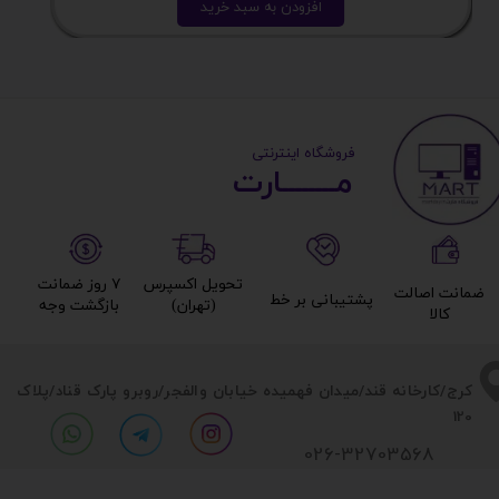
افزودن به سبد خرید
​ ​فروشگاه اینترنتی
مــــــــارت​​​​​​
تحویل اکسپرس
۷ روز ضمانت
ضمانت اصالت
پشتیبانی بر خط​​​​​​​
(تهران)​​​​​​​
بازگشت وجه​​​​​​​
کالا​​​​​​​
​​کرج/کارخانه قند/میدان فهمیده خیابان والفجر/روبرو پارک قناد
/پلاک
120
026-32703568