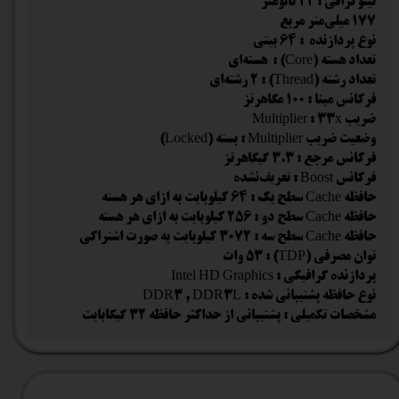
لیتوگرافی : 22 نانومتر
177 میلی‌متر مربع
نوع پردازنده : 64 بیتی
تعداد هسته (Core) : هسته‌ای
تعداد رشته (Thread) : 2 رشته‌ای
فرکانس مبنا : 100 مگاهرتز
ضریب Multiplier : 33x
وضعیت ضریب Multiplier : بسته (Locked)
فرکانس مرجع : 3.3 گیگاهرتز
فرکانس Boost : تعریف‌نشده
حافظه Cache سطح یک : 64 کیلوبایت به ازای هر هسته
حافظه Cache سطح دو : 256 کیلوبایت به ازای هر هسته
حافظه Cache سطح سه : 3072 کیلوبایت به صورت اشتراکی
توان مصرفی (TDP) : 53 وات
پردازنده گرافیکی : Intel HD Graphics
نوع حافظه پشتیبانی شده : DDR3 , DDR3L
مشخصات تکمیلی : پشتیبانی از حداکثر حافظه 32 گیگابایت