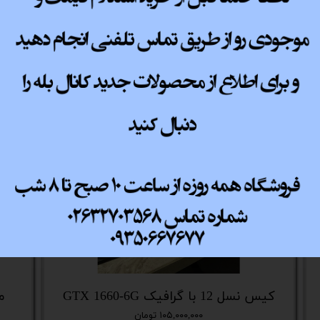
پ کامل
کیس نسل 12 با گرافیک GTX 1660-6G
می
۱۰۵,۰۰۰,۰۰۰ تومان