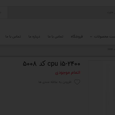
ج
ست محصولات
فروشگاه
تماس با ما
درباره ما
تماس با ما
پ کامل
 گیمینگ
cpu i5-2400 کد 5008
ات کامپیوتر
اتمام موجودی
یزات ذخیره سازی
افزودن به علاقه مندی ها
تور
یوتر رومیزی
م جانبی کامپیوتر