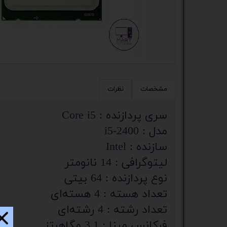
کیس
پک 
پک 
مین
مشخصات
نظرات
لپ 
سری پردازنده : Core i5
مبل
مدل : i5-2400
سازنده : Intel
اکس
لیتوگرافی : 14 نانومتر
چاپگ
نوع پردازنده : 64 بیتی
گیم
تعداد هسته : 4 هسته‌ای
تعداد رشته : 4 رشته‌ای
ack
فرکانس مبنا : 3.1 مگاهرتز