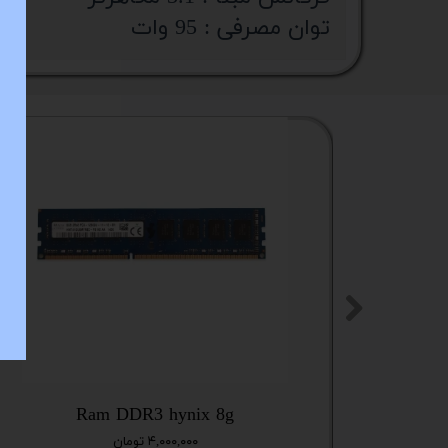
ستا
توان مصرفی : 95 وات
Ram DDR3 hynix 8g
۴,۰۰۰,۰۰۰ تومان