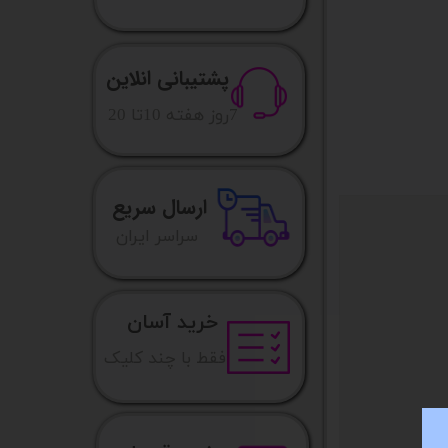
پشتیبانی انلاین
​7روز هفته 10تا 20
ارسال سریع
​​سراسر ایران
خرید آسان
فقط با چند کلیک