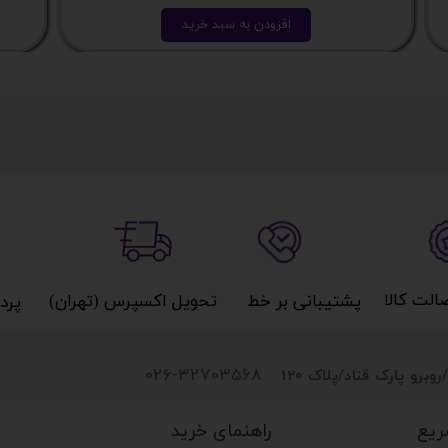
افزودن به سبد خرید
کالا​​​​​​​
پشتیبانی بر خط​​​​​​​
تحویل اکسپرس (تهران)​​​​​​​
پردا
026-32703568
روبرو پارک قناد
/پلاک 120
راهنمای خرید
ریع