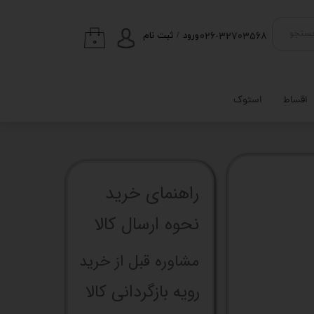
026-32703568
ستجو
ورود
/
ثبت نام
۰
حساب کاربری من
تغییر گذر واژه
اقساط
استوک
سفارشات
خروج از حساب
کاربری
راهنما​​​​​​​​​​​​​​ی خرید
نحوه ارسال کالا
مشاوره قبل از خرید
رویه بازگردانی کالا