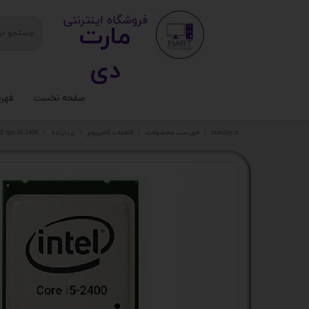
​ ​فروشگاه اینترنتی
مارت
دی​​​​​​
صفحه نخست
فهر
ستا
martday.ir
فهرست محصولات
قطعات کامپیوتر
پردازنده
cpu i5-2400 کد 5008
کیس
قطع
تجه
مانی
کامپ
لواز