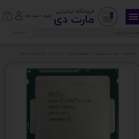
​ ​فروشگاه اینترنتی
حساب کاربری من
مارت دی​​​​​​
ورود
/
ثبت نام
۰
تغییر گذر واژه
جستجو
سفارشات
martday.ir
فهرست محصولات
قطعات کامپیوتر
پردازنده
cpu i3-4130 کد 5009
خروج از حساب کاربری