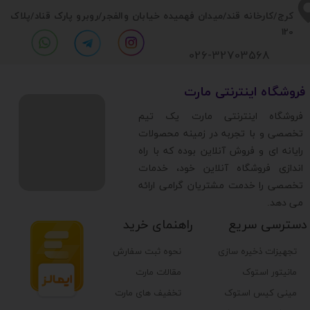
​​کرج/کارخانه قند/میدان فهمیده خیابان والفجر/روبرو پارک قناد
/پلاک
120
026-32703568
​فروشگاه اینترنتی مارت
​فروشگاه اینترنتی مارت یک تیم
تخصصی و با تجربه در زمینه محصولات
رایانه ای و فروش آنلاین بوده که با راه
اندازی فروشگاه آنلاین خود، خدمات
تخصصی را خدمت مشتریان گرامی ارائه
می دهد.
دسترسی سریع
راهنمای خرید
تجهیزات ذخیره سازی
نحوه ثبت سفارش
مانیتور استوک
مقالات مارت
مینی کیس استوک
تخفیف های مارت