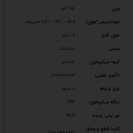
وزن
162 گرم
ابعاد(عرض*طول)
80.4 × 93.2 × 250.5 میلی‌متر
طول کابل
1.8 متر
جنس
پلاستیک
گروه میکروفون
کاندنسر
الگوی قطبی
Unidirectional
نوع ارتباط
با سیم
درگاه میکروفون
USB
نور پس زمینه
RGB
کلید قطع و وصل
دکمه‌ قطع صدا