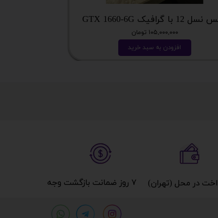
 12 با گرافیک GTX 1660-6G
میز گیمینگ T DAY EDITION
۱۰۵,۰۰۰,۰۰۰ تومان
افزودن به سبد خرید
ا
۷ روز ضمانت بازگشت وجه​​​​​​​
خت در محل (تهران)​​​​​​​