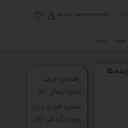
026-32703568
ستجو
ورود
/
ثبت نام
۰
حساب کاربری من
تغییر گذر واژه
اقساط
استوک
سفارشات
خروج از حساب
کاربری
کیس HP ProDesk 600 G1 پردازنده i5
راهنما​​​​​​​​​​​​​​ی خرید
نحوه ارسال کالا
مشاوره قبل از خرید
رویه بازگردانی کالا