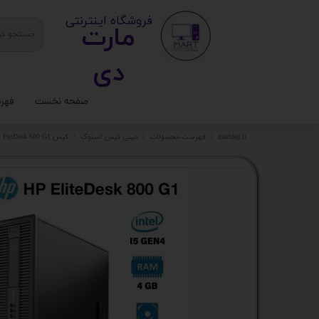
​ ​فروشگاه اینترنتی
مارت
دی​​​​​​
صفحه نخست
فهر
ستا
martday.ir
فهرست محصولات
مینی کیس استوک
کیس HP ProDesk 600 G1 پردازنده i5 نسل چهارم
کیس
قطع
تجه
مانی
کامپ
لواز