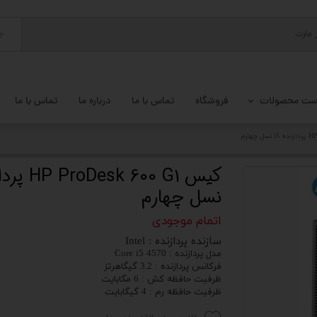
ج
ست محصولات
فروشگاه
تماس با ما
درباره ما
تماس با ما
پ کامل
 گیمینگ
نسل چهارم
ات کامپیوتر
اتمام موجودی
یزات ذخیره سازی
سازنده پردازنده : Intel
تور
مدل پردازنده : Core i5 4570
فرکانس پردازنده : 3.2 گیگاهرتز
ظرفیت حافظه کش : 6 مگابایت
یوتر رومیزی
ظرفیت حافظه رم : 4 گیگابایت
م جانبی کامپیوتر