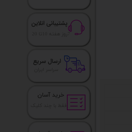
پشتیبانی انلاین
​7روز هفته 10تا 20
ارسال سریع
​​سراسر ایران
خرید آسان
فقط با چند کلیک