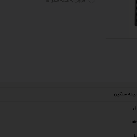
افزودن به علاقه مندی ها
 اداری
گیمینگ
اداری
ی کیس استوک
تاپ
مان گیمینگ
سوری
نیمه سنگین
ر
Int
im
L