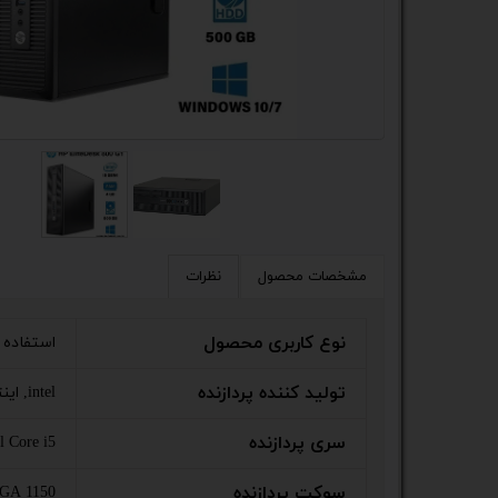
کیس
پک 
پک 
مین
لپ 
مبل
مشخصات محصول
نظرات
اکس
نوع کاربری محصول
استفاده 
چاپگ
تولید کننده پردازنده
intel, اینتل
گیم
سری پردازنده
el Core i5
ack
سوکت پردازنده
GA 1150