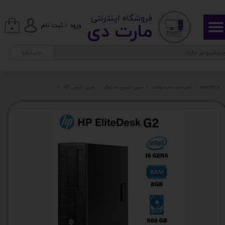
​ ​فروشگاه اینترنتی
حساب کاربری من
مارت دی​​​​​​
ورود
/
ثبت نام
۰
تغییر گذر واژه
جستجو
سفارشات
martday.ir
فهرست محصولات
مینی کیس استوک
مینی کیس HP
مینی کیس hp g2 800 کد1002
خروج از حساب کاربری