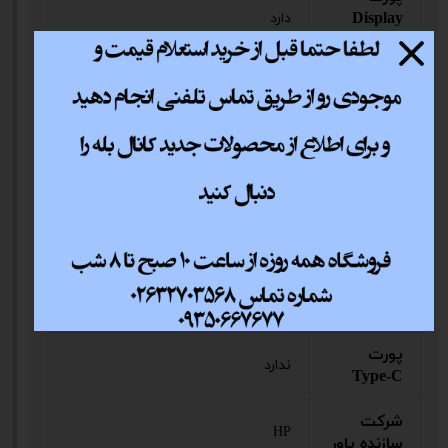
Display
دارد
Port
پورت DVI
دارد
پورت USB
USB3.0 ×2 - USB2.0 ×2
پورت USB
دارد
3
تعداد فن
1 عدد
نوع خنک
بادی
کننده
پورت
ندارد
Type-C
شرکت
HP
سازنده پاور