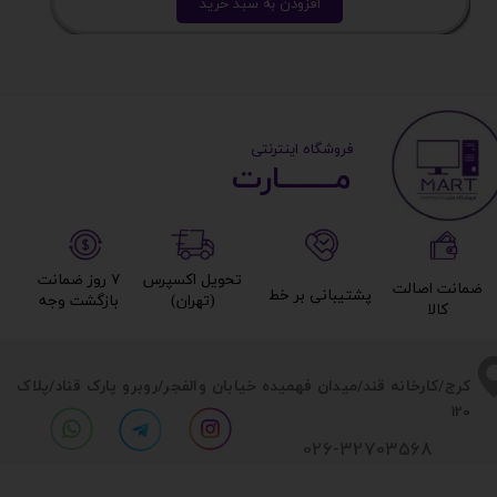
افزودن به سبد خرید
​ ​فروشگاه اینترنتی
مــــــــارت​​​​​​
تحویل اکسپرس
۷ روز ضمانت
ضمانت اصالت
پشتیبانی بر خط​​​​​​​
(تهران)​​​​​​​
بازگشت وجه​​​​​​​
کالا​​​​​​​
​​کرج/کارخانه قند/میدان فهمیده خیابان والفجر/روبرو پارک قناد
/پلاک
120
026-32703568