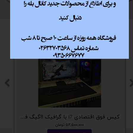
کیس فوق اقتصادی i7 با گرافیک 8گیگ فوق اکونومی کد 2162
۵۲,۵۰۰,۰۰۰ تومان