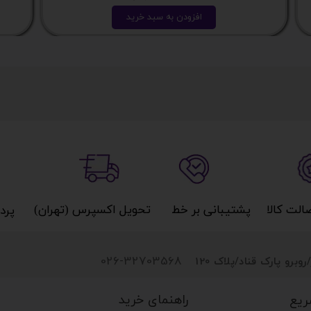
افزودن به سبد خرید
کالا​​​​​​​
پشتیبانی بر خط​​​​​​​
تحویل اکسپرس (تهران)​​​​​​​
پردا
026-32703568
روبرو پارک قناد
/پلاک 120
راهنمای خرید
ریع