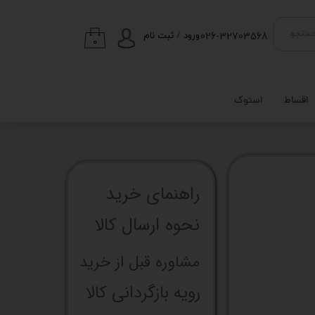
026-32703568
ستجو
ورود
/
ثبت نام
۰
حساب کاربری من
تغییر گذر واژه
اقساط
استوک
سفارشات
خروج از حساب
کاربری
راهنما​​​​​​​​​​​​​​ی خرید
نحوه ارسال کالا
مشاوره قبل از خرید
رویه بازگردانی کالا