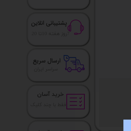
پشتیبانی انلاین
​7روز هفته 10تا 20
ارسال سریع
​​سراسر ایران
خرید آسان
فقط با چند کلیک