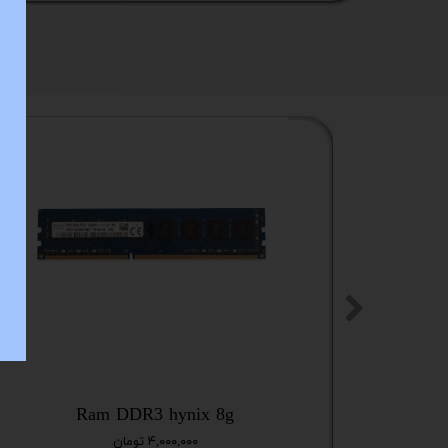
ستا
Ram DDR3 hynix 8g
۴,۰۰۰,۰۰۰ تومان