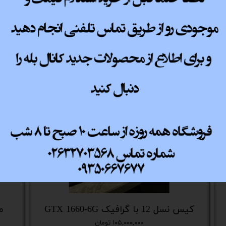
پ کامل
کیس نسل 12 با گرافیک GTX 1660-6G
می
۱۰۵,۰۰۰,۰۰۰ تومان