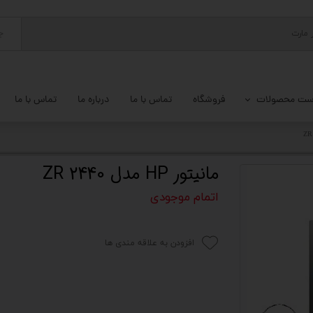
ج
ست محصولات
فروشگاه
تماس با ما
درباره ما
تماس با ما
پ کامل
 گیمینگ
مانیتور HP مدل ZR 2440
ات کامپیوتر
اتمام موجودی
یزات ذخیره سازی
افزودن به علاقه مندی ها
تور
یوتر رومیزی
م جانبی کامپیوتر