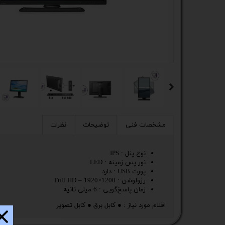
کیس
پک 
پک 
مین
لپ 
مبل
مشخصات فنی
توضیحات
نظرات
اکس
نوع پنل : IPS
نور پس زمینه : LED
چاپگ
پورت USB : دارد
رزولوشن : 1200×1920 – Full HD
گیم
زمان پاسخ‌گویی : 6 میلی ثانیه
اقلام مورد نیاز : ● کابل برق ● کابل تصویر
ack