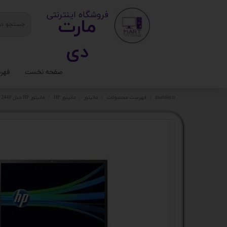
​ ​فروشگاه اینترنتی
مارت
دی​​​​​​
صفحه نخست
فهر
ستا
martday.ir
فهرست محصولات
مانیتور
مانیتور HP
مانیتور HP مدل ZR 2440
کیس
قطع
تجه
مانی
کامپ
لواز