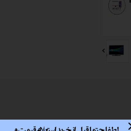
 اداری
گیمینگ
اداری
ی کیس استوک
تاپ
مان گیمینگ
سوری
ر
im