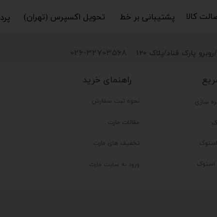
کالا​​​​​​​
پشتیبانی بر خط​​​​​​​
تحویل اکسپرس (تهران)​​​​​​​
پردا
026-32703568
روبرو پارک قناد
/پلاک 120
راهنمای خرید
ریع
نحوه ثبت سفارش
ره سازی
مقالات مارت
ک
تخفیف های مارت
ستوک
ر استوک
ورود به سایت مارت