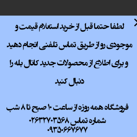
پ کامل