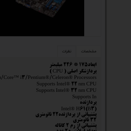
کیس
پک 
پک 
مین
مشخصات
نظرات
لپ 
ابعاد175 * 226 میلیمتر
پردازشگر اصلی ( CPU )
مبل
i5/Core™ i3/Pentium®/Celeron® Processors
اکس
Supports Intel® 22 nm CPU
Supports Intel® 32 nm CPU
چاپگ
Supports In
پردازنده
گیم
Intel® H61(B3)
پشتیبانی از پردازنده22 نانومتری
32 نانومتری
ack
پشتیبانی از رم 2 کاناله