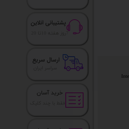
پشتیبانی انلاین
​7روز هفته 10تا 20
ارسال سریع
​​سراسر ایران
Int
خرید آسان
فقط با چند کلیک