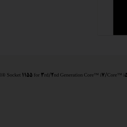
 اداری
گیمینگ
اداری
ی کیس استوک
تاپ
مان گیمینگ
el® Socket 1155 for 3rd/2nd Generation Core™ i7/Core™ 
سوری
ر
im