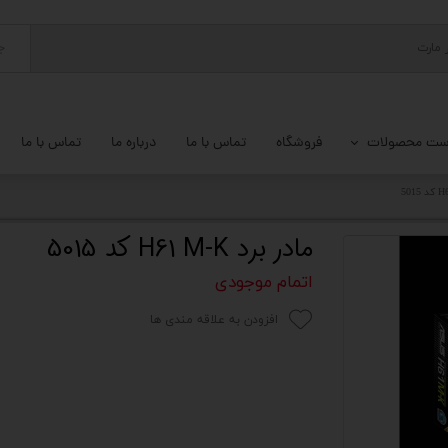
ج
ست محصولات
فروشگاه
تماس با ما
درباره ما
تماس با ما
پ کامل
 گیمینگ
مادر برد H61 M-K کد 5015
ات کامپیوتر
اتمام موجودی
یزات ذخیره سازی
افزودن به علاقه مندی ها
تور
یوتر رومیزی
م جانبی کامپیوتر