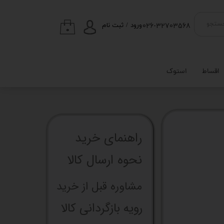
026-32703568
ستجو
ورود
/
ثبت نام
۰
حساب کاربری من
تغییر گذر واژه
اقساط
استوک
سفارشات
خروج از حساب
کاربری
راهنما​​​​​​​​​​​​​​ی خرید
نحوه ارسال کالا
مشاوره قبل از خرید
رویه بازگردانی کالا