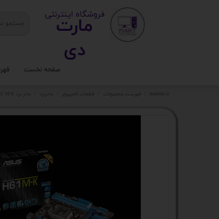
​ ​فروشگاه اینترنتی
مارت
دی​​​​​​
صفحه نخست
فهر
ستا
martday.ir
فهرست محصولات
قطعات کامپیوتر
مادربرد
مادر برد H61 M-K کد 5015
کیس
قطع
تجه
مانی
کامپ
لواز