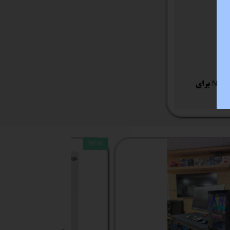
ویژگی ها بهره گیری از خازن های حالت جامد فناوری هوشمند Fan Xpert برای تنظیم دمای اطراف پردازنده مجهز به فناوری Network iControl برای
NEW