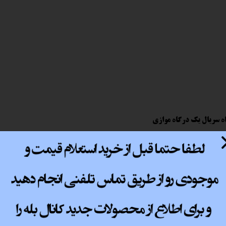
پ کامل