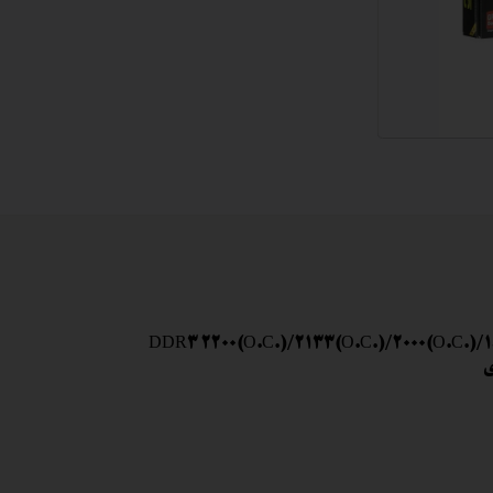
 اداری
گیمینگ
اداری
ی کیس استوک
تاپ
مان گیمینگ
سوری
ر
im