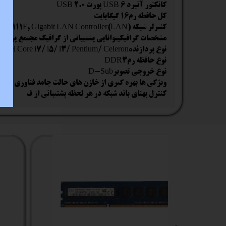
کانکتور آنبرد USB 6 پورت USB 2.0
کل حافطه رم16 گیگابایت
کنترلر شبکه (LAN)Realtek 8111F, Gigabit LAN Controller
مشخصات گرافیکیتوانایی پشتیبانی از گرافیک مجتمع پردازنده el HD
نوع پردازندهSupports 3rd Generation Intel Core i7/ i5/ i3/ Pentium/ Celeron
نوع حافظه رمDDR3
نوع خروجی تصویرD-Sub
کنترل پهنای باند شبکه در هر لحظه پشتیبانی از ف