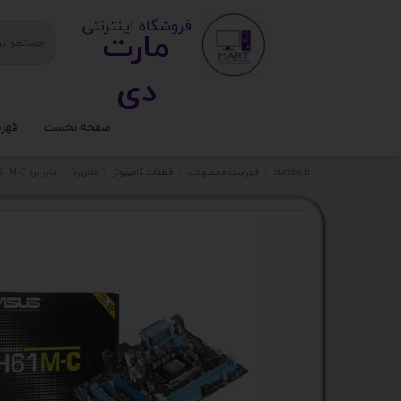
​ ​فروشگاه اینترنتی
مارت
دی​​​​​​
صفحه نخست
فهر
ستا
martday.ir
فهرست محصولات
قطعات کامپیوتر
مادربرد
مادر برد H61 M-C کد 5017
کیس
قطع
تجه
مانی
کامپ
لواز