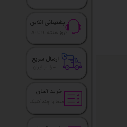
پشتیبانی انلاین
​7روز هفته 10تا 20
ارسال سریع
​​سراسر ایران
خرید آسان
فقط با چند کلیک