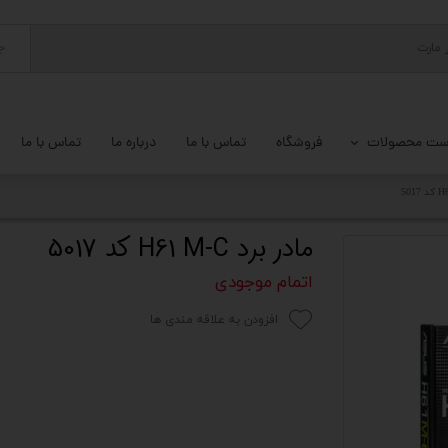
ج
ست محصولات
فروشگاه
تماس با ما
درباره ما
تماس با ما
پ کامل
 گیمینگ
مادر برد H61 M-C کد 5017
ات کامپیوتر
اتمام موجودی
یزات ذخیره سازی
افزودن به علاقه مندی ها
تور
یوتر رومیزی
م جانبی کامپیوتر