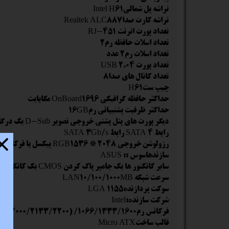
ستا
تراشه پل شمالیIntel H61
تراشه کارت صداRealtek ALC887
تعداد پورت اترنت RJ-451
تعداد اسلات حافظه رم2
تعداد اسلات رم2 عدد
تعداد پورت USB 2.04
تعداد کانال های صدا8
چیپ ستH61
حداکثر حافظه گرافیکی OnBoard1696 مگابایت
حداکثر ظرفیت پشتیبانی رم16GB
دیگر پورت های پنل پشتی خروجی تصویر D-Sub یک درگاه سریال یک درگاه موازی
رابط SATA 4 رابط SATA 3Gb/s
رزولوشن خروجی RGB1536 * 2048 پیکسل با فرکانس 75 هرتز
سازندهاسوس :: ASUS
سایر کانکتور ها یک جامپر پاک کردن CMOS یک کانکتور خروجی S/PDIF
سرعت شبکه LAN10/100/1000MB
سوکت پردازندهLGA 1155
شرکت سازنده:Intel
فرکانس رم1066/1333/1600/ (1866/2000/2133/2200) O.C
قالب ساختMicro ATX