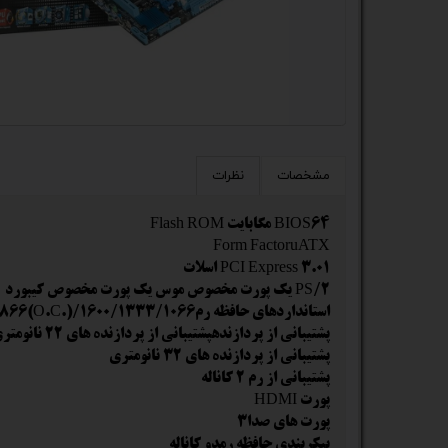
کیس
پک 
پک 
مین
مشخصات
نظرات
لپ 
BIOS64 مگابایت Flash ROM
مبل
Form FactoruATX
PCI Express 3.01 اسلات
اکس
PS/2 یک پورت مخصوص موس یک پورت مخصوص کیبورد
استانداردهای حافظه رمDDR3 2200(O.C.)/2133(O.C.)/2000(O.C.)/1866(O.C.)/1600/1333/1066
چاپگ
پشتیبانی از پردازندهپشتیبانی از پردازنده های 22 نانومتری
پشتیبانی از پردازنده های 32 نانومتری
گیم
پشتیبانی از رم 2 کاناله
پورت HDMI
ack
پورت های صدا3
پیکربندی حافظه رمدو کاناله