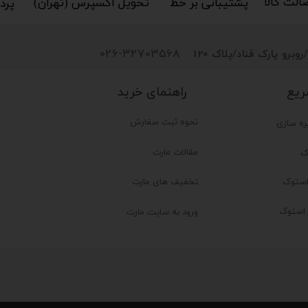
کالا​​​​​​​
پشتیبانی بر خط​​​​​​​
تحویل اکسپرس (تهران)​​​​​​​
پردا
026-32703568
روبرو پارک قناد
/پلاک 120
راهنمای خرید
ریع
نحوه ثبت سفارش
ره سازی
مقالات مارت
ک
تخفیف های مارت
ستوک
ر استوک
ورود به سایت مارت