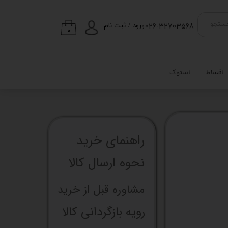
026-32703568
ستجو
ورود
/
ثبت نام
۰
حساب کاربری من
تغییر گذر واژه
اقساط
استوک
سفارشات
خروج از حساب
کاربری
راهنما​​​​​​​​​​​​​​ی خرید
نحوه ارسال کالا
مشاوره قبل از خرید
رویه بازگردانی کالا