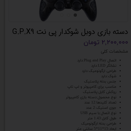
دسته بازی دوبل شوکدار پی نت G.P.X9
۲,۲۰۰,۰۰۰ تومان
مشخصات کلی
اتصال Plug and Play:دارد
نشانگر LED:دارد
طراحی ارگونومیک:دارد
شوک:دارد
جنس بدنه:پلاستیک
مناسب برای:کامپیوتر و لپ تاپ
روکش کابل:پلاستیک
نوع محصول:دسته بازی کامپیوتر
تعداد کلیدها:12 عدد
جوی استیک:2 عدد
نوع اتصال:با سیم USB
طول کابل:1.43 متر
طراحی بدنه:ارگونومیک
ابعاد:15*11*5 سانتی متر