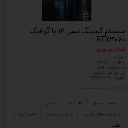
سیستم گیمینگ نسل 14 با گرافیک
RTX3070
اتمام موجودی
ویژگی ها
پردازنده :I5-14400F
رم :16گیگ DDR5
اس اس دی :1تربایت
گرافیک :RTX3070-8G
افزودن به علاقه مندی ها
مشخصات محصول
نکات مثبت این سیستم
کاربردها و عملکرد تقریبی
فریم ریت بازی ها
نتیجه‌گیری
نظرات