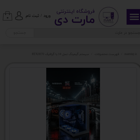
​ ​فروشگاه اینترنتی
حساب کاربری من
مارت دی​​​​​​
ورود
/
ثبت نام
۰
تغییر گذر واژه
جستجو
سفارشات
martday.ir
فهرست محصولات
سیستم گیمینگ نسل 14 با گرافیک RTX3070
خروج از حساب کاربری