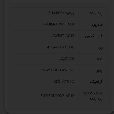
پردازنده
پردازنده i5-14400f
مادربرد
B760M-A WIFI MSI
قاب کیس
AWEST AQ12
رم
16گیگ ddr5-4800
ssd
1000گیگ
پاور
750W GOLD AWEST
گرافیک
RTX-3070 8G
خنک کننده
SILVERSTONE AR12
پردازنده