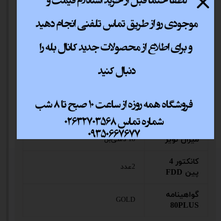
قابلیت
ACTIVE
دارد
PFC
کانکتور 15
8 عدد
پین SATA
راندمان
تا 90 درصد
کانکتور 4
6 عدد
پین Molex
میزان نویز
18 دسی‌بل
کانکتور 4
2عدد
پین FDD
گواهینامه
GOLD
80PLUS