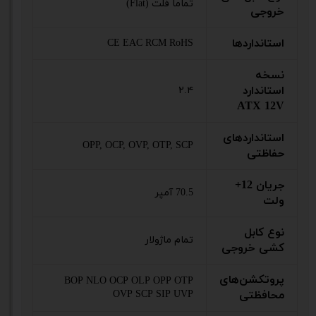
تماماً فلت (Flat)
خروجی
استانداردها
CE EAC RCM RoHS
نسخه
استاندارد
۲.۴
ATX 12V
استانداردهای
OPP, OCP, OVP, OTP, SCP
حفاظتی
جریان 12+
70.5 آمپر
ولت
نوع کابل
تمام ماژولار
کشی خروجی
پروتکشن‌های
BOP NLO OCP OLP OPP OTP
محافظتی
OVP SCP SIP UVP