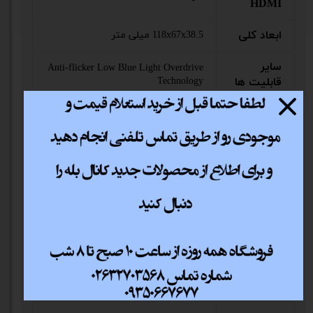
HDMI
ابعاد کلی
118x67x38.5 میلی‌ متر
سایر
Anti-flicker Low Blue Light Overdrive
قابلیت ها
Technology
پورتVGA
ندارد
نوع صفحه
مات
نمایش
پورت
دارد
DISPLAY
وزن
7600 گرم
پورت
ندارد
Type-C