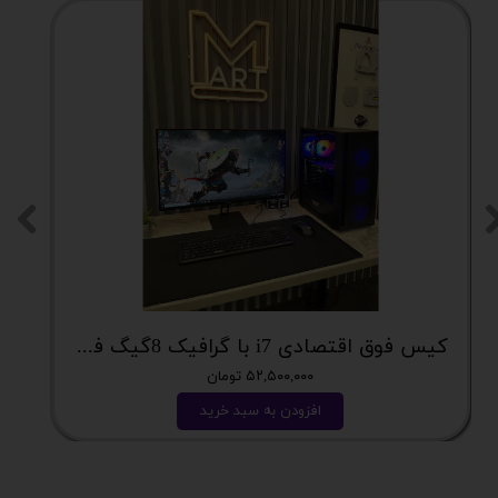
کیس فوق اقتصادی i7 با گرافیک 8گیگ فوق اکونومی کد 2162
۵۲,۵۰۰,۰۰۰ تومان
افزودن به سبد خرید