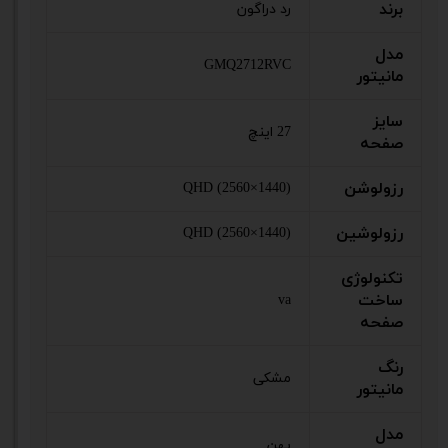
برند
رد دراگون
مدل
GMQ2712RVC
مانیتور
سایز
27 اینچ
صفحه
رزولوشن
QHD (2560×1440)
رزولوشین
QHD (2560×1440)
تکنولوژی
ساخت
va
صفحه
رنگ
مشکی
مانیتور
مدل
پهن