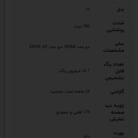
پنل
va
شدت
300 نیت
روشنایی
سایر
دو عدد HDMI -دو عدد DISPLAY
مشخصات
تعداد رنگ
قابل
16.7 میلیون رنگ
تشخیص
گارانتی
24 ماهه تخت جمشید
زاویه دید
صفحه
178 افقی و عمودی
نمایش
پورت
دارد