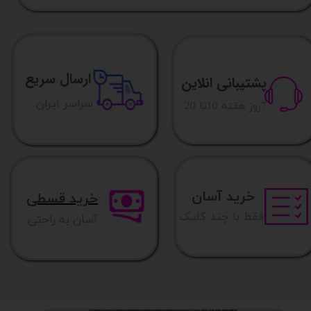
ارسال سریع
پشتیبانی انلاین
​​سراسر ایران
​7روز هفته 10تا 20
خرید آسان
خرید قسطی
فقط با چند کلیک
آسان به راحتی