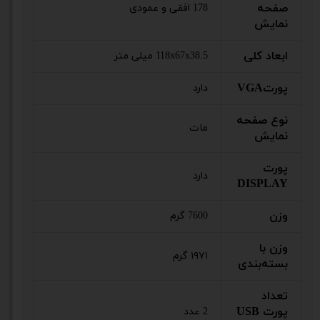
صفحه
178 افقی و عمودی
نمایش
ابعاد کلی
118x67x38.5 میلی‌ متر
پورتVGA
دارد
نوع صفحه
مات
نمایش
پورت
دارد
DISPLAY
وزن
7600 گرم
وزن با
۱۹۷۱ گرم
بسته‌بندی
تعداد
پورت USB
2 عدد