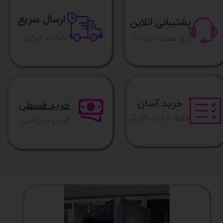
ارسال سریع
پشتیبانی انلاین
​​سراسر ایران
​7روز هفته 10تا 20
خرید آسان
خرید قسطی
فقط با چند کلیک
آسان به راحتی