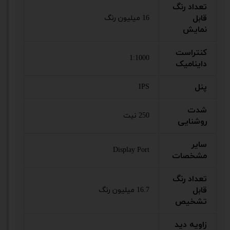
تعداد رنگ
قابل
16 میلیون رنگ
نمایش
کنتراست
1:1000
داینامیک
پنل
IPS
شدت
250 نیت
روشنایی
سایر
Display Port
مشخصات
تعداد رنگ
قابل
16.7 میلیون رنگ
تشخیص
زاویه دید