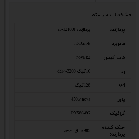
مشخصات سیستم
پردازنده
پردازنده i3-12100f
مادربرد
h610m-k
قاب کیس
nova k2
رم
16گیگ ddr4-3200
ssd
128گیگ
پاور
450w nova
گرافیک
RX580-8G
خنک کننده
awest gt-av905
پردازنده