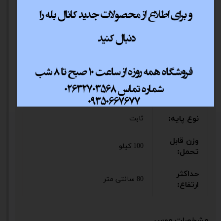
ابعاد:
60*120*75 سانتیمتر
کشو
ندارد
محفظه
نگهداری
ندارد
لوازم
جانبی:
نوع پایه:
ثابت
وزن قابل
100 کیلو
تحمل:
حداکثر
80 سانتی متر
ارتفاع:
مشخصات موس