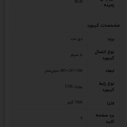
RGB
زمینه
مشخصات کیبورد
برند
دی نت
نوع اتصال
با سیم
کیبورد
ابعاد
566×247×485 میلی‌متر
نوع رابط
پورت USB
کیبورد
وزن
7600 گرم
برد صفحه
6
کلید