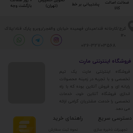
تحویل اکسپرس
۷ روز ضمانت
ضمانت اصالت
پشتیبانی بر خط​​​​​​​
(تهران)​​​​​​​
بازگشت وجه​​​​​​​
کالا​​​​​​​
​​کرج/کارخانه قند/میدان فهمیده خیابان والفجر/روبرو پارک قناد
/پلاک
120
026-32703568
​فروشگاه اینترنتی مارت
​فروشگاه اینترنتی مارت یک تیم
تخصصی و با تجربه در زمینه محصولات
رایانه ای و فروش آنلاین بوده که با راه
اندازی فروشگاه آنلاین خود، خدمات
تخصصی را خدمت مشتریان گرامی ارائه
می دهد.
دسترسی سریع
راهنمای خرید
تجهیزات ذخیره سازی
نحوه ثبت سفارش