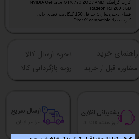
کارت گرافیک: NVIDIA GeForce GTX 770 2GB / AMD
Radeon R9 280 3GB
فضای ذخیره‌سازی: حداقل 150 گیگابایت فضای خالی
کارت صدا: DirectX compatible
راهنما​​​​​​​​​​​​​​ی خرید
نحوه ارسال کالا
رویه بازگردانی کالا
مشاوره قبل از خرید
ارسال سریع
پشتیبانی انلاین
​​سراسر ایران
​7روز هفته 10تا 20