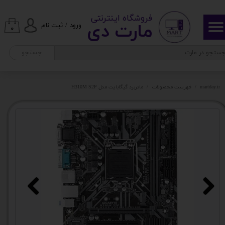
​ ​فروشگاه اینترنتی
حساب کاربری من
مارت دی​​​​​​
ورود
/
ثبت نام
۰
تغییر گذر واژه
جستجو
سفارشات
martday.ir
فهرست محصولات
مادربرد گیگابایت مدل H310M S2P
خروج از حساب کاربری