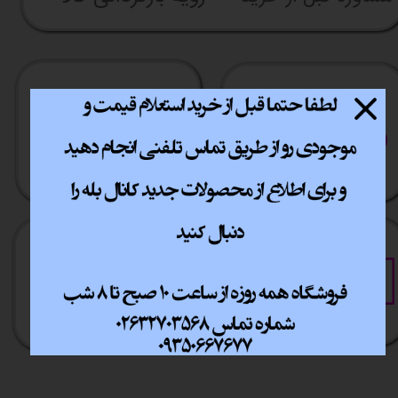
ارسال سریع
پشتیبانی انلاین
​​سراسر ایران
​7روز هفته 10تا 20
خرید آسان
خرید قسطی
فقط با چند کلیک
آسان به راحتی