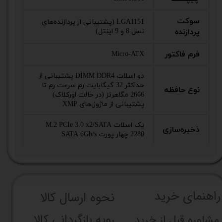
سوکت
LGA1151 (پشتیبانی از پردازنده‌های
پردازنده
نسل 8 و 9 اینتل)
فرم فاکتور
Micro-ATX
دو اسلات DIMM DDR4 پشتیبانی از
حداکثر 32 گیگابایت رم سرعت رم تا
نوع حافظه
2666 مگاهرتز (در حالت اورکلاک)
پشتیبانی از ماژول‌های XMP
یک اسلات M.2 PCIe 3.0 x2/SATA
ذخیره‌سازی
2280 چهار پورت SATA 6Gb/s
راهنما​​​​​​​​​​​​​​ی خرید
نحوه ارسال کالا
رویه بازگردانی کالا
مشاوره قبل از خرید