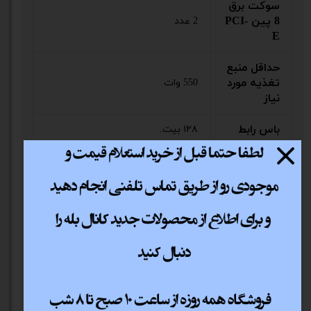
سوکت برق
8 پین PCI-
2 عدد
E
حداقل منبع
تغذیه مورد
550 وات
نیاز
باس رابط
۱۲۸ بیت.
نسخه
4.6
OpenGL
نسخه
12 Ultimate
DirectX
خنک‌ کننده
دو فن (Dual Fan).
کابل برق اضافه ندارد، فقط کارت و
اقلام همراه
دفترچه راهنما دارد.