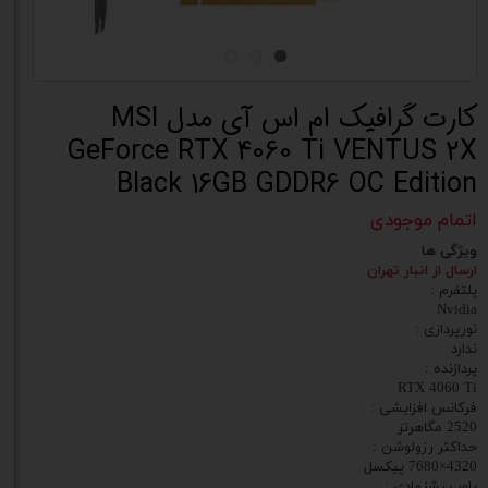
کارت گرافیک ام اس آی مدل MSI
GeForce RTX 4060 Ti VENTUS 2X
Black 16GB GDDR6 OC Edition
اتمام موجودی
ویژگی ها
ارسال از انبار تهران
پلتفرم :
Nvidia
نورپردازی :
ندارد
پردازنده :
RTX 4060 Ti
فرکانس افزایشی :
2520 مگاهرتز
حداکثر رزولوشن :
4320×7680 پیکسل
پاور پیشنهادی :