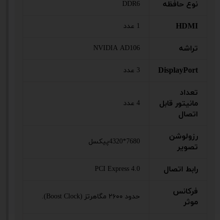
نوع حافظه
DDR6
HDMI
1 عدد
تراشه
NVIDIA AD106
DisplayPort
3 عدد
تعداد
مانیتور قابل
4 عدد
اتصال
رزولوشن
7680*4320پیکسل
تصویر
رابط اتصال
PCI Express 4.0
فرکانس
حدود ۲۶۰۰ مگاهرتز (Boost Clock).
موثر